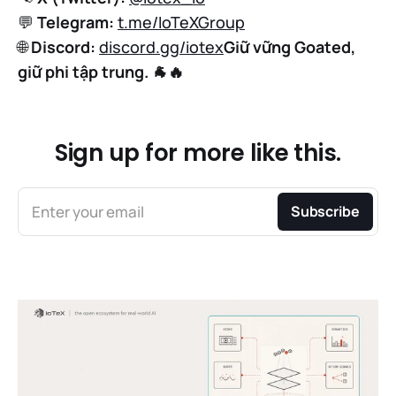
💬
Telegram:
t.me/IoTeXGroup
🌐
Discord:
discord.gg/iotex
Giữ vững Goated,
giữ phi tập trung. 🐐🔥
Sign up for more like this.
Enter your email
Subscribe