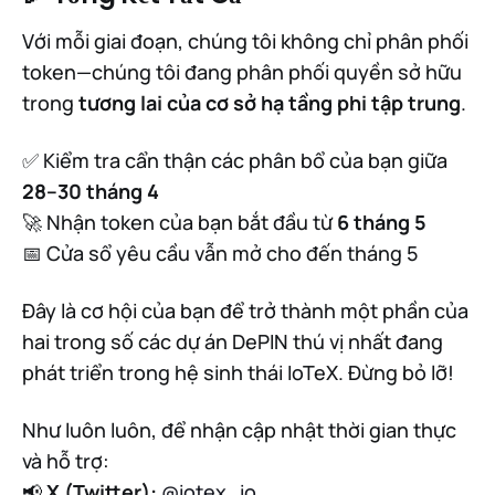
Với mỗi giai đoạn, chúng tôi không chỉ phân phối
token—chúng tôi đang phân phối quyền sở hữu
trong
tương lai của cơ sở hạ tầng phi tập trung
.
✅ Kiểm tra cẩn thận các phân bổ của bạn giữa
28–30 tháng 4
🚀 Nhận token của bạn bắt đầu từ
6 tháng 5
📅 Cửa sổ yêu cầu vẫn mở cho đến tháng 5
Đây là cơ hội của bạn để trở thành một phần của
hai trong số các dự án DePIN thú vị nhất đang
phát triển trong hệ sinh thái IoTeX. Đừng bỏ lỡ!
Như luôn luôn, để nhận cập nhật thời gian thực
và hỗ trợ:
📢
X (Twitter):
@iotex_io