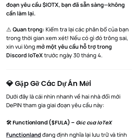
đoạn yêu cầu $IOTX, bạn đã sẵn sàng—không
cần làm lại.
⚠️
Quan trọng:
Kiểm tra lại các phân bổ của bạn
trong thời gian xem xét! Nếu có gì đó trông sai,
xin vui lòng
mở một yêu cầu hỗ trợ trong
Discord IoTeX
trước ngày 30 tháng 4.
💎 Gặp Gỡ Các Dự Án Mới
Dưới đây là cái nhìn nhanh về hai nhà đổi mới
DePIN tham gia giai đoạn yêu cầu này:
🛠 Functionland ($FULA) –
Gốc của IoTeX
Functionland
đang định nghĩa lại lưu trữ và tính