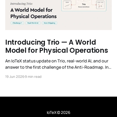
Introducing Trio — A World
Model for Physical Operations
An IoTeX status update on Trio, real-world AI, and our
answer to the first challenge of the Anti-Roadmap. In
March, IoTeX published its Anti-Roadmap for 2026 —
19 Jun 2026
9 min read
three challenges instead of a timeline. Challenge 1 was
the existential one: become AI's interface to the
physical world. Our answer was
IoTeX
© 2026