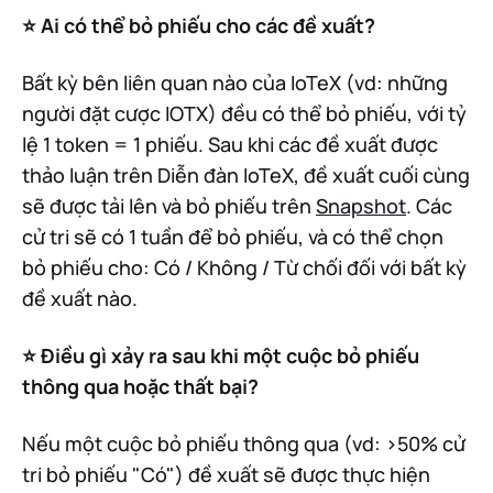
⭐️ Ai có thể bỏ phiếu cho các đề xuất?
Bất kỳ bên liên quan nào của IoTeX (vd: những
người đặt cược IOTX) đều có thể bỏ phiếu, với tỷ
lệ 1 token = 1 phiếu. Sau khi các đề xuất được
thảo luận trên Diễn đàn IoTeX, đề xuất cuối cùng
sẽ được tải lên và bỏ phiếu trên
Snapshot
. Các
cử tri sẽ có 1 tuần để bỏ phiếu, và có thể chọn
bỏ phiếu cho: Có / Không / Từ chối đối với bất kỳ
đề xuất nào.
⭐️ Điều gì xảy ra sau khi một cuộc bỏ phiếu
thông qua hoặc thất bại?
Nếu một cuộc bỏ phiếu thông qua (vd: >50% cử
tri bỏ phiếu "Có") đề xuất sẽ được thực hiện