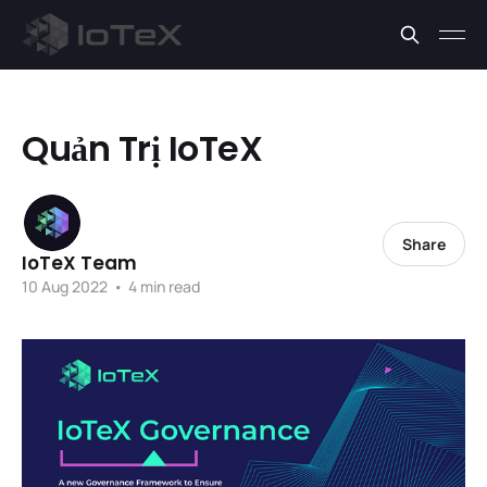
Quản Trị IoTeX
Share
IoTeX Team
10 Aug 2022
•
4 min read