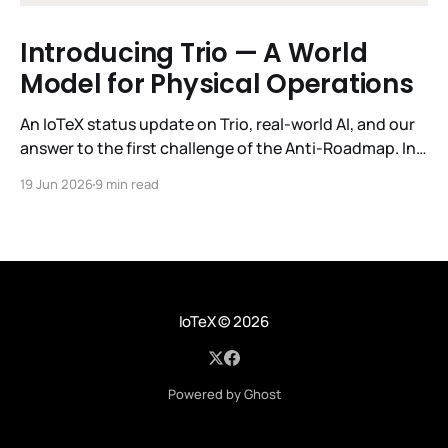
Introducing Trio — A World
Model for Physical Operations
An IoTeX status update on Trio, real-world AI, and our
answer to the first challenge of the Anti-Roadmap. In
March, IoTeX published its Anti-Roadmap for 2026 —
19 Jun 2026
9 min read
three challenges instead of a timeline. Challenge 1 was
the existential one: become AI's interface to the
physical world. Our answer was
IoTeX
© 2026
Powered by Ghost