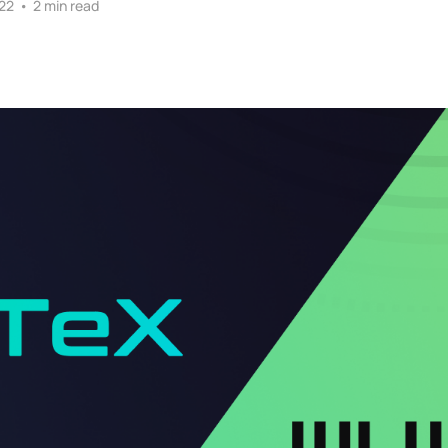
22
•
2 min read