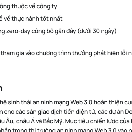
hông thuộc về công ty
ề về thực hành tốt nhất
ng zero-day công bố gần đây (dưới 30 ngày)
ham gia vào chương trình thưởng phát hiện lỗi n
n
hệ sinh thái an ninh mạng Web 3.0 hoàn thiện cu
h cho các sàn giao dịch tiền điện tử, các dự án D
âu Âu, châu Á và Bắc Mỹ. Mục tiêu chiến lược của
hần trong thị trường an ninh mạng Web 3.0 vào 