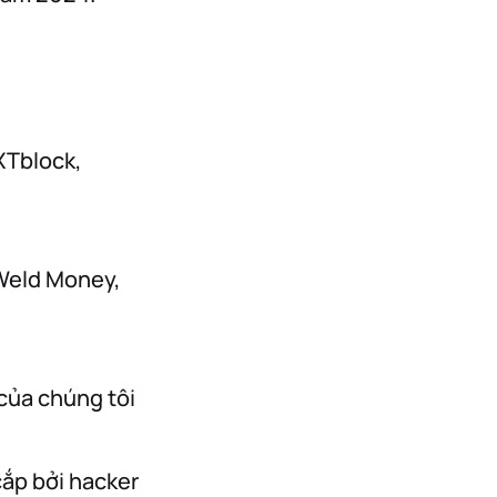
XTblock,
 Weld Money,
 của chúng tôi
cắp bởi hacker