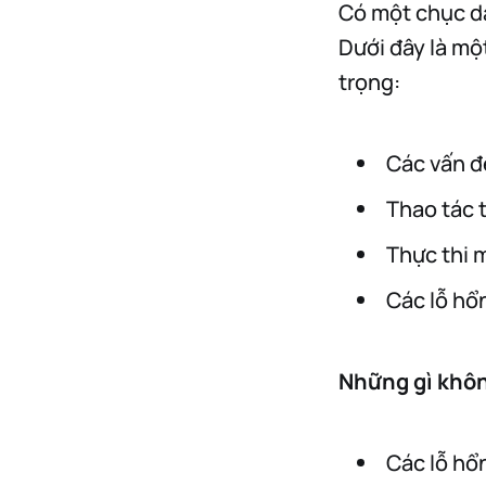
Có một chục d
Dưới đây là một
trọng:
Các vấn đ
Thao tác 
Thực thi 
Các lỗ hổ
Những gì khô
Các lỗ hổ