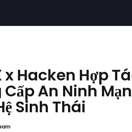
X x Hacken Hợp T
 Cấp An Ninh Mạ
ệ Sinh Thái
Team