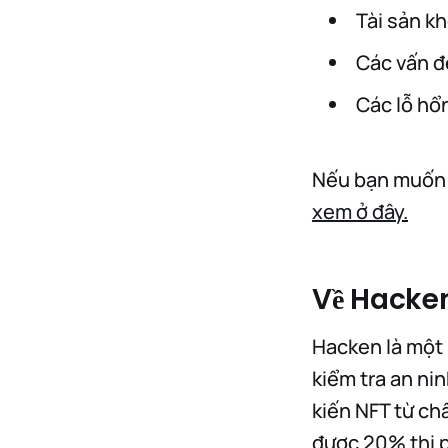
Tài sản k
Các vấn đ
Các lỗ hổ
Nếu bạn muốn t
xem ở đây.
Về Hacke
Hacken là một 
kiểm tra an nin
kiến NFT từ ch
được 20% thị p