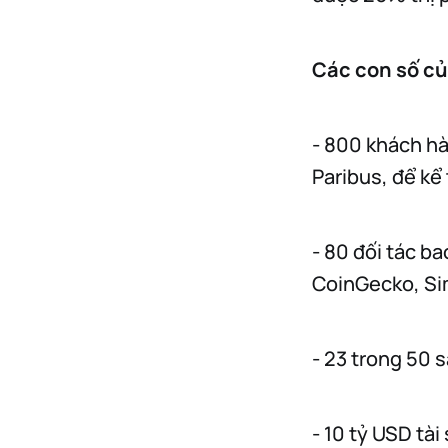
Các con số c
- 800 khách h
Paribus, để kể 
- 80 đối tác b
CoinGecko, Sim
- 23 trong 50 
- 10 tỷ USD tà