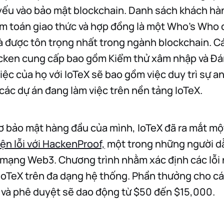
yếu vào bảo mật blockchain. Danh sách khách hà
ểm toán giao thức và hợp đồng là một Who’s Who 
và được tôn trọng nhất trong ngành blockchain. Cá
cken cung cấp bao gồm Kiểm thử xâm nhập và Đán
iệc của họ với IoTeX sẽ bao gồm việc duy trì sự a
các dự án đang làm việc trên nền tảng IoTeX.
sơ bảo mật hàng đầu của mình, IoTeX đã ra mắt m
ện lỗi với HackenProof,
một trong những người d
 mạng Web3. Chương trình nhằm xác định các lỗi
IoTeX trên đa dạng hệ thống. Phần thưởng cho cá
 và phê duyệt sẽ dao động từ $50 đến $15,000.