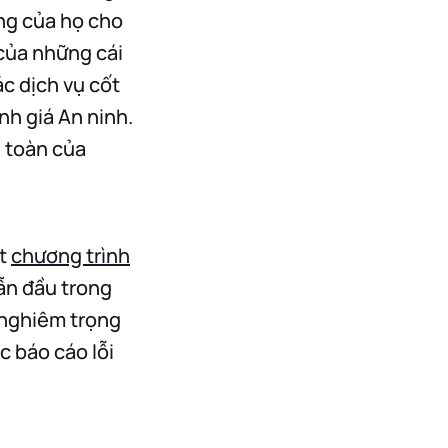
ng của họ cho
của những cái
c dịch vụ cốt
h giá An ninh.
n toàn của
ột
chương trình
ẫn đầu trong
 nghiêm trọng
c báo cáo lỗi