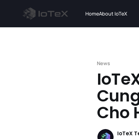
Home
About IoTeX
News
IoTe
Cung
Cho H
IoTeX 