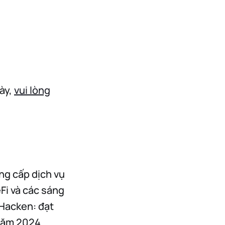
ày,
vui lòng
ng cấp dịch vụ
eFi và các sáng
 Hacken: đạt
năm 2024.