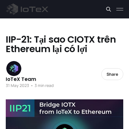
IIP-21: Tại sao CIOTX trên
Ethereum lại có lợi
Share
IoTeX Team
31 May 2023
•
3 min read