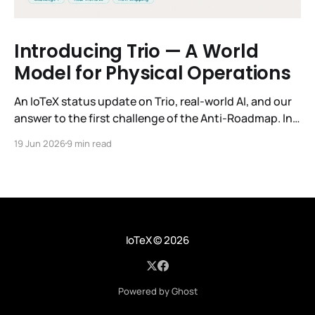
Introducing Trio — A World
Model for Physical Operations
An IoTeX status update on Trio, real-world AI, and our
answer to the first challenge of the Anti-Roadmap. In
March, IoTeX published its Anti-Roadmap for 2026 —
19 Jun 2026
9 min read
three challenges instead of a timeline. Challenge 1 was
the existential one: become AI's interface to the
physical world. Our answer was
IoTeX
© 2026
Powered by Ghost