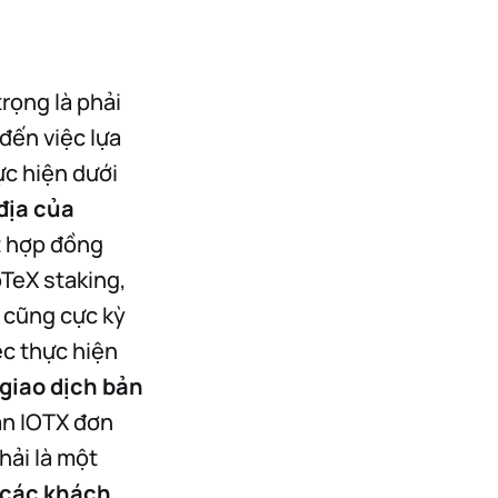
rọng là phải
 đến việc lựa
ực hiện dưới
địa của
t hợp đồng
TeX staking,
ó cũng cực kỳ
ệc thực hiện
giao dịch bản
ản IOTX đơn
hải là một
 các khách