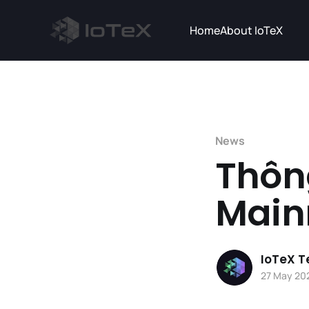
Home
About IoTeX
News
Thôn
Mainn
IoTeX 
27 May 20