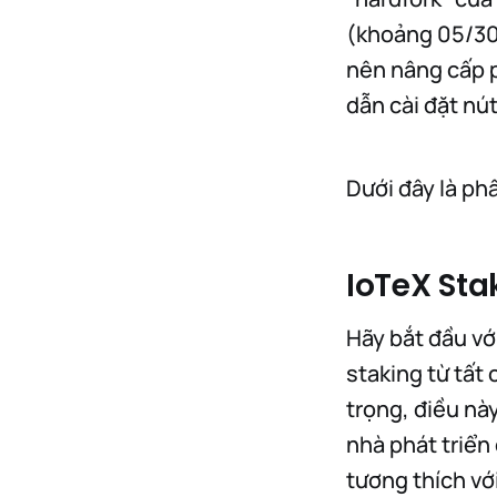
(khoảng 05/30/
nên nâng cấp 
dẫn cài đặt nú
Dưới đây là phâ
IoTeX St
Hãy bắt đầu vớ
staking từ tất
trọng, điều nà
nhà phát triển
tương thích vớ