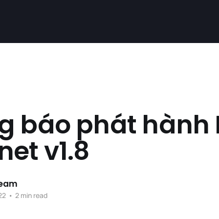
g báo phát hành 
et v1.8
Team
22
•
2 min read