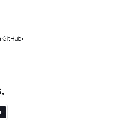
n GitHub:
.
e