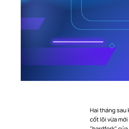
Hai tháng sau 
cốt lõi vừa mớ
"hardfork" của 