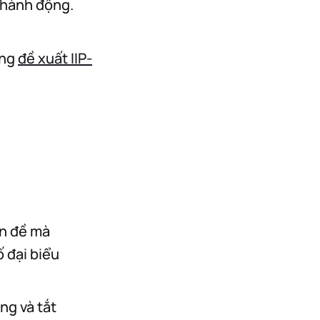
 hành động.
ong
đề xuất IIP-
ấn đề mà
 đại biểu
ng và tắt