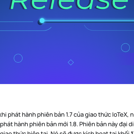
khi phát hành phiên bản 1.7 của giao thức IoTeX, 
i phát hành phiên bản mới 1.8. Phiên bản này đại 
giao thức hiện tại. Nó sẽ được kích hoạt tại khối
1