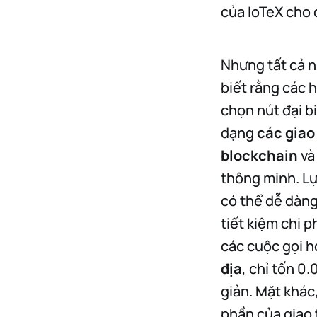
của IoTeX cho
Nhưng tất cả n
biết rằng các h
chọn nút đại b
dạng
các giao
blockchain
và
thông minh. Lự
có thể dễ dàng
tiết kiệm chi 
các cuộc gọi 
địa
, chỉ tốn 0
giản. Mặt khác,
phần của giao