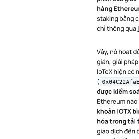
hàng Ethereu
staking bằng 
chỉ thông qua
Vậy, nó hoạt đ
giản, giải phá
IoTeX hiện có 
(
0x04C22Afa
được kiểm soá
Ethereum nào g
khoản IOTX bì
hóa trong tải 
giao dịch đến đ