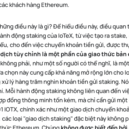
 các khách hàng Ethereum.
hững điều này là gì? Để hiểu điều này, điều quan t
ành động staking của IoTeX, từ việc tạo ra stake,
iểu, cho đến việc chuyển khoản tiền gửi, được th
 dịch tùy chỉnh là một phần của giao thức bản 
 không phải, như một số người có thể nghĩ, là mộ
a chọn này cung cấp khả năng mở rộng lớn cho Io
 xử lý hàng trăm nghìn khoản tiền gửi staking. N
phí. Mỗi hành động staking không liên quan đến vi
hợp đồng thông minh tốn kém, mà chỉ cần gửi một
.01 IOTX, chính xác như một giao dịch chuyển kho
 các loại "giao dịch staking" đặc biệt này không p
 thức Ethereum. Chúng
không được biết đến bởi