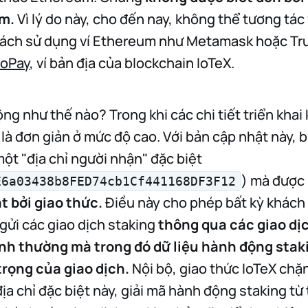
m.
Vì lý do này, cho đến nay, không thể tương tác 
cách sử dụng ví Ethereum như Metamask hoặc Tru
ioPay
, ví bản địa của blockchain IoTeX.
ộng như thế nào? Trong khi các chi tiết triển kha
p là đơn giản ở mức độ cao. Với bản cập nhật này, 
một "địa chỉ người nhận" đặc biệt
) mà được
E6a03438b8FED74cb1Cf441168DF3F12
t bởi giao thức.
Điều này cho phép bất kỳ khách
ửi các giao dịch staking
thông qua các giao dị
nh thường mà trong đó dữ liệu hành động sta
trọng của giao dịch.
Nội bộ, giao thức IoTeX chặn
ịa chỉ đặc biệt này, giải mã hành động staking từ t