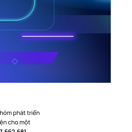
nhóm phát triển
diện cho một
7,662,681