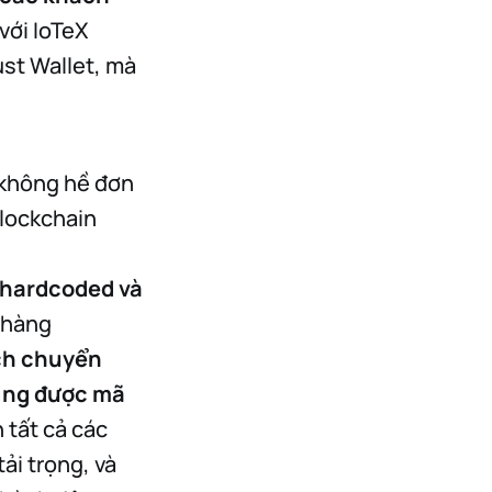
với IoTeX
st Wallet, mà
i không hề đơn
blockchain
hardcoded và
 hàng
ch chuyển
king được mã
 tất cả các
ải trọng, và