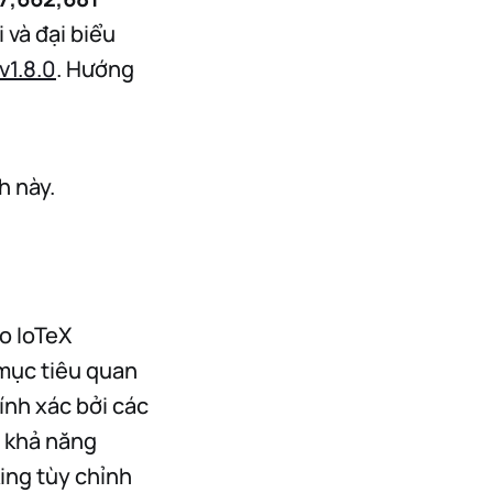
 và đại biểu
v1.8.0
. Hướng
h này.
ào IoTeX
mục tiêu quan
ính xác bởi các
h khả năng
ing tùy chỉnh