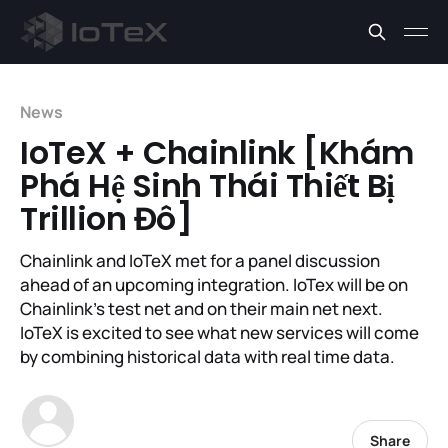
News
IoTeX + Chainlink [Khám
Phá Hệ Sinh Thái Thiết Bị
Trillion Đô]
Chainlink and IoTeX met for a panel discussion
ahead of an upcoming integration. IoTex will be on
Chainlink’s test net and on their main net next.
IoTeX is excited to see what new services will come
by combining historical data with real time data.
Share