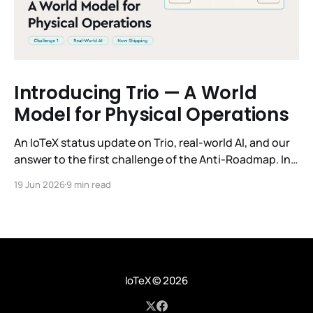
Introducing Trio — A World
Model for Physical Operations
An IoTeX status update on Trio, real-world AI, and our
answer to the first challenge of the Anti-Roadmap. In
March, IoTeX published its Anti-Roadmap for 2026 —
19 Jun 2026
9 min read
three challenges instead of a timeline. Challenge 1 was
the existential one: become AI's interface to the
physical world. Our answer was
IoTeX
© 2026