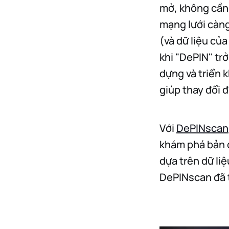
mở, không cần 
mạng lưới càng 
(và dữ liệu củ
khi "DePIN" tr
dựng và triển 
giúp thay đổi 
Với
DePINscan
khám phá bản đ
dựa trên dữ li
DePINscan đã 