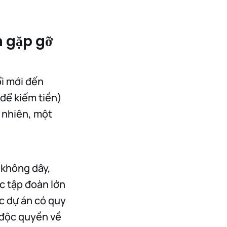
n gặp gỡ
ổi mới đến
 để kiếm tiền)
y nhiên, một
 không dây,
ác tập đoàn lớn
ác dự án có quy
 độc quyền về