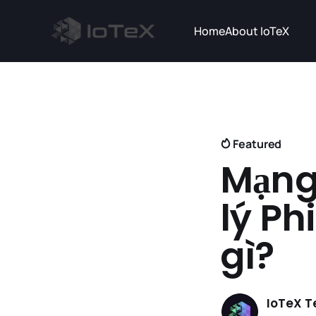
Home
About IoTeX
Featured
Mạng 
lý Ph
gì?
IoTeX 