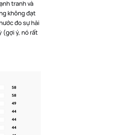
ạnh tranh và
ờng không đạt
hước đo sự hài
(gợi ý, nó rất