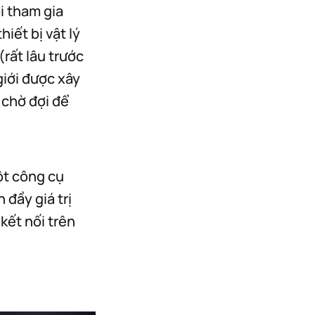
i tham gia
iết bị vật lý
rất lâu trước
giới được xây
 chờ đợi để
ột công cụ
 đầy giá trị
kết nối trên