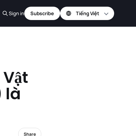
Sign in
Subscribe
 Vật
 là
Share