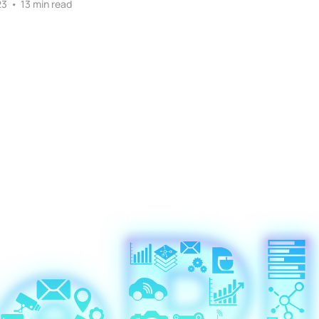
23
•
13 min read