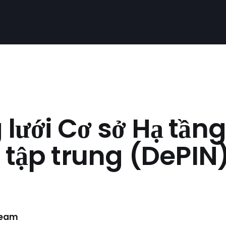
lưới Cơ sở Hạ tầng
i tập trung (DePIN)
Team