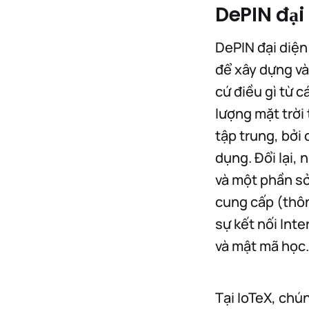
DePIN đại 
DePIN đại diện
để xây dựng và 
cứ điều gì từ 
lượng mặt trời
tập trung, bởi 
dụng. Đổi lại,
và một phần sở
cung cấp (thôn
sự kết nối Int
và mật mã học.
Tại IoTeX, chún