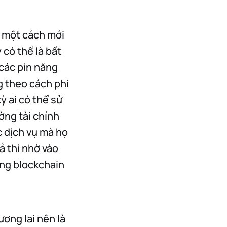
à một cách mới
 có thể là bất
 các pin năng
g theo cách phi
ỳ ai có thể sử
ờng tài chính
 dịch vụ mà họ
ả thi nhờ vào
ầng blockchain
ương lai nên là