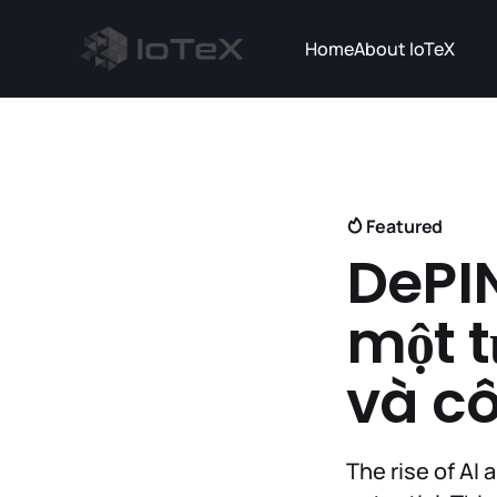
Home
About IoTeX
Featured
DePIN
một t
và c
The rise of AI 