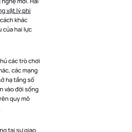
 nghệ mới. Hai
g vật lý phi
u cách khác
u của hai lực
hủ các trò chơi
khác, các mạng
sở hạ tầng số
n vào đời sống
trên quy mô
.
ng tại sự giao