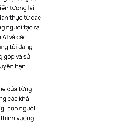
iến tương lai
gian thực từ các
ng người tạo ra
 AI và các
úng tôi đang
g góp và sử
quyền hạn.
chế của từng
ung các khả
ng, con người
à thịnh vượng