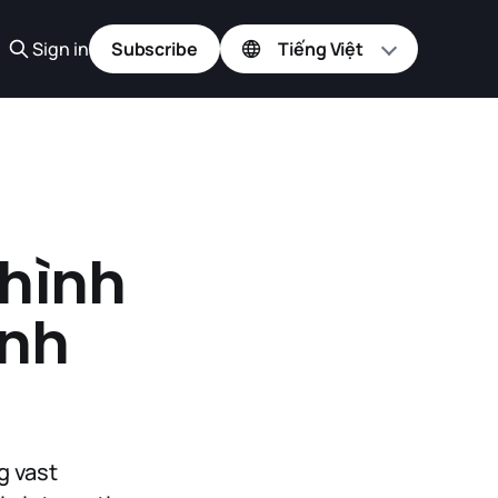
Sign in
Subscribe
 hình
inh
g vast