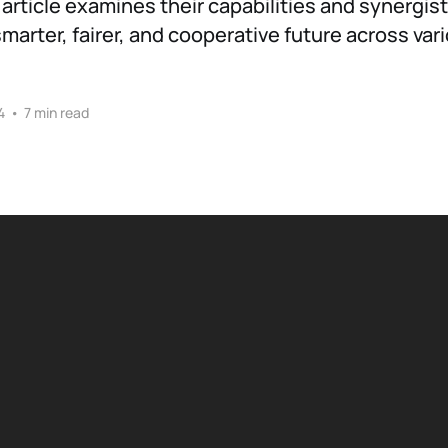
 article examines their capabilities and synergist
marter, fairer, and cooperative future across var
4
•
7 min read