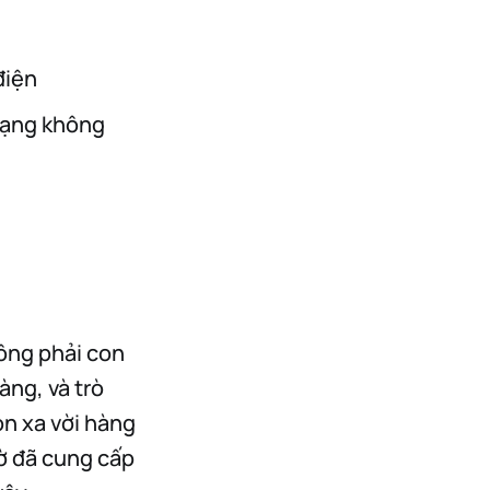
điện
mạng không
hông phải con
àng, và trò
n xa vời hàng
iờ đã cung cấp