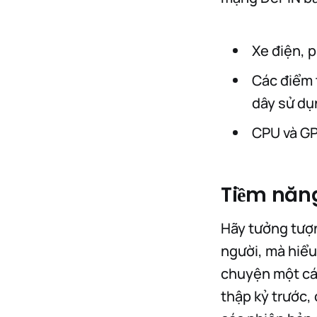
Xe điện, p
Các điểm 
dây sử dụ
CPU và GP
Tiềm năng 
Hãy tưởng tượn
người, mà hiểu 
chuyện một các
thập kỷ trước, 