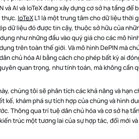
N và AI và IoTeX đang xây dựng cơ sở hạ tầng để b
 thực.
IoTeX
L1 là một trung tâm cho dữ liệu thời 
hép dữ liệu đó được tin cậy, thuộc sở hữu của nhữ
 dụng như những đầu vào quý giá cho các mô hình
dụng trên toàn thế giới. Và mô hình DePIN mà ch
 dân chủ hóa AI bằng cách cho phép bất kỳ ai đón
guyên quan trọng, như tính toán, mà không cần 
 này, chúng tôi sẽ phân tích các khả năng và hạn 
ết kế, khám phá sự tích hợp của chúng và hình d
ước. Thông qua trí tuệ dân chủ hóa và cơ sở hạ tầ
kiến trúc một tương lai của sự hợp tác, đổi mới v