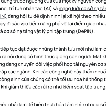
 đứng trước ngưỡng cửa của một kỷ nguyên công
ăng, trí tuệ nhân tạo (AI) và
mạng lưới cơ sở hạ tần
IN)
đang hội tụ để định hình lại xã hội theo nhiề
này đi sâu vào tiềm năng phá vỡ tại điểm giao nha
và cơ sở hạ tầng vật lý phi tập trung (DePIN).
 tiếp tục đạt được những thành tựu mới như làm c
o ra nội dung có hình thức giống con người. Mặt 
rung đang chuyển đổi việc phối hợp tài nguyên cơ 
 khắp các ngành. Khi các công nghệ này thấm nhuầ
cộng sinh của chúng có thể tối ưu hóa hệ thống 
khi giảm thiểu các rủi ro như kiểm soát tập trung
việc phải làm để hiện thực hóa tầm nhìn utopia số