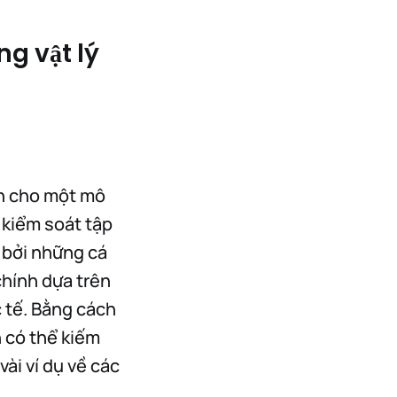
ng vật lý
ện cho một mô
 kiểm soát tập
 bởi những cá
chính dựa trên
c tế. Bằng cách
n có thể kiếm
ài ví dụ về các