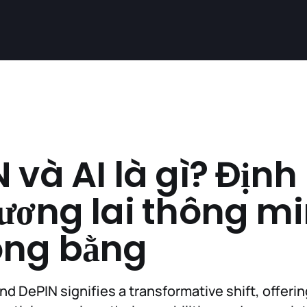
 và AI là gì? Định
ương lai thông m
ông bằng
and DePIN signifies a transformative shift, offerin