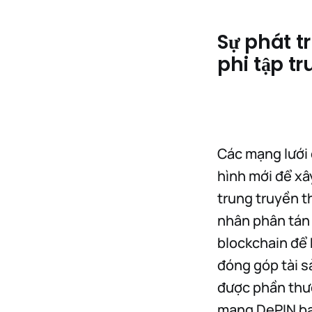
Sự phát tr
phi tập t
Các mạng lưới 
hình mới để xâ
trung truyền t
nhân phân tán 
blockchain để 
đóng góp tài sả
được phần thưở
mạng DePIN b