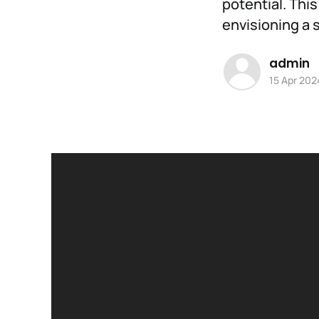
potential. This
envisioning a s
admin
15 Apr 202