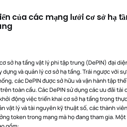
iển của các mạng lưới cơ sở hạ tầ
rung
cơ sở hạ tầng vật lý phi tập trung (DePIN) đại di
y dựng và quản lý cơ sở hạ tầng. Trái ngược với sự
hống, các DePIN được sở hữu và vận hành tập thể
trên toàn cầu. Các DePIN sử dụng các ưu đãi tài 
khởi động việc triển khai cơ sở hạ tầng trong thự
n vật lý và tài nguyên kỹ thuật số, các thành viê
ng token trong mạng mà họ đang tham gia. Một v
ao gồm: