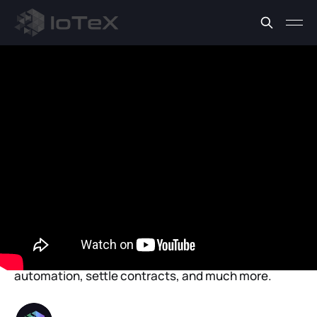
News
Construire des cas
d'utilisation de nouvelle
génération avec Pebble
par IoTeX
What new building blocks will propel blockchain to
the next level? IoTeX believes the answer is
verifiable facts to connect what happens in the real
world with blockchain applications to fuel
automation, settle contracts, and much more.