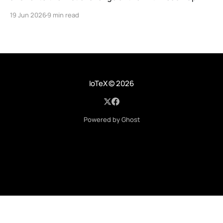
March, IoTeX published its Anti-Roadmap for 2026 —
19 Jun 2026
9 min read
three challenges instead of a timeline. Challenge 1 was
the existential one: become AI's interface to the
physical world. Our answer was
IoTeX
© 2026
Powered by Ghost