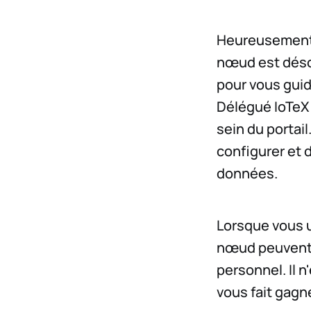
Heureusement, 
nœud est désor
pour vous guid
Délégué IoTeX 
sein du portail
configurer et 
données.
Lorsque vous u
nœud peuvent ê
personnel. Il 
vous fait gagne