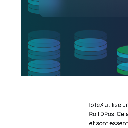
IoTeX utilise 
Roll DPos. Cel
et sont essent