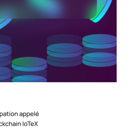
ipation appelé
ockchain IoTeX