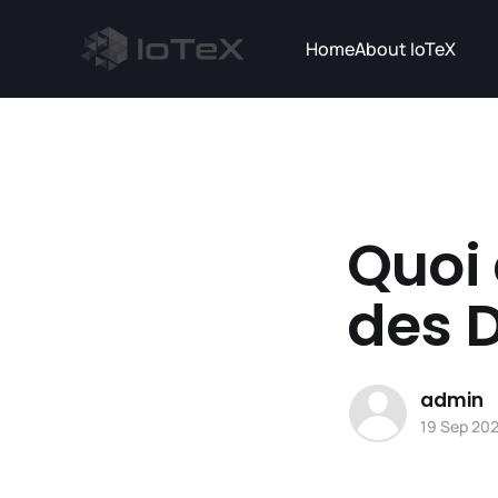
Home
About IoTeX
Quoi 
des 
admin
19 Sep 20