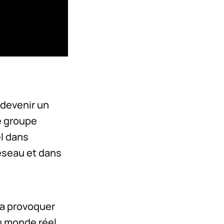
 devenir un
e groupe
l dans
réseau et dans
va provoquer
 monde réel.