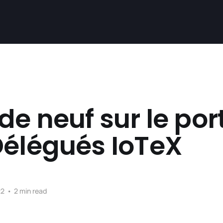
de neuf sur le port
Délégués IoTeX
22
•
2 min read