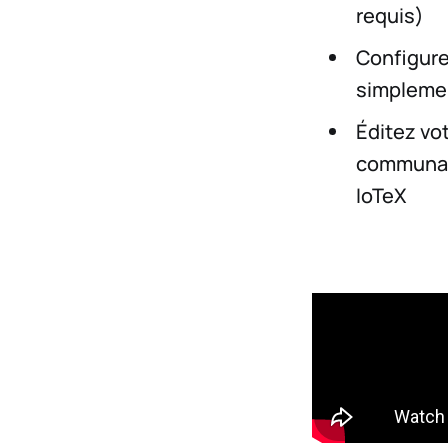
requis)
Configure
simpleme
Éditez vo
communaut
IoTeX