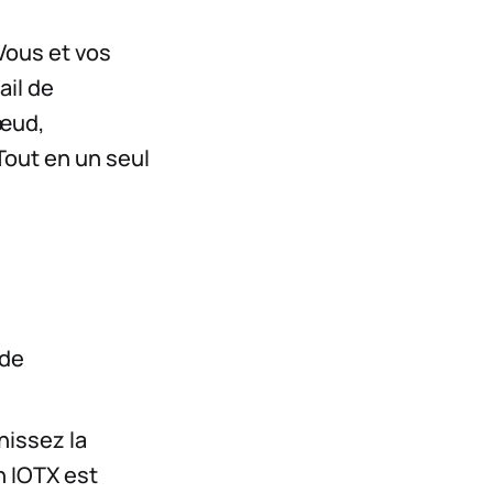
Vous et vos
ail de
nœud,
Tout en un seul
 de
nissez la
n IOTX est