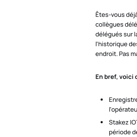
Êtes-vous déjà
collègues délé
délégués sur l
l'historique d
endroit. Pas m
En bref, voic
Enregistr
l'opérateu
Stakez IOT
période d