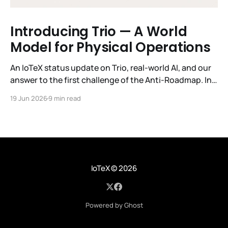
Introducing Trio — A World
Model for Physical Operations
An IoTeX status update on Trio, real-world AI, and our
answer to the first challenge of the Anti-Roadmap. In
March, IoTeX published its Anti-Roadmap for 2026 —
19 Jun 2026
9 min read
three challenges instead of a timeline. Challenge 1 was
the existential one: become AI's interface to the
physical world. Our answer was
IoTeX
© 2026
Powered by Ghost