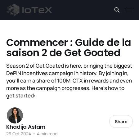
Commencer : Guide de la
saison 2 de Get Goated
Season 2 of Get Goated is here, bringing the biggest
DePIN incentives campaign in history. By joining in,
you'll earn a share of 100M IOTX in rewards and even
more as the campaign progresses. Here’s how to
get started:
Share
Khadija Aslam
29 Oct 2024
•
4 min read