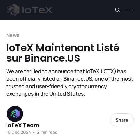
News
IoTeX Maintenant Listé
sur Binance.US
We are thrilled to announce that IoTeX (IOTX) has
been officially listed on Binance.US, one of the most
trusted and user-friendly cryptocurrency
exchanges in the United States.
Share
IoTeX Team
18 Dec 2024
•
2 min read