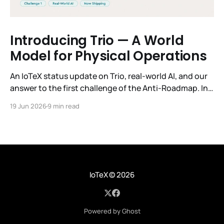
Introducing Trio — A World
Model for Physical Operations
An IoTeX status update on Trio, real-world AI, and our
answer to the first challenge of the Anti-Roadmap. In
March, IoTeX published its Anti-Roadmap for 2026 —
19 Jun 2026
9 min read
three challenges instead of a timeline. Challenge 1 was
the existential one: become AI's interface to the
physical world. Our answer was
IoTeX
© 2026
Powered by Ghost