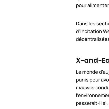
pour alimenter
Dans les secti
d'incitation W
décentralisée
X-and-Ea
Le monde d'auj
punis pour avo
mauvais conduc
l'environneme
passerait-il s