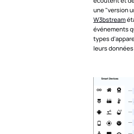
écoutent et dé
une "version u
W3bstream
éta
événements qu
types d'appar
leurs données