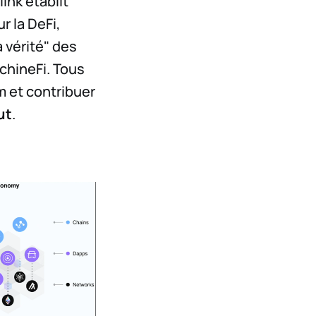
ink établit
r la DeFi,
 vérité" des
chineFi. Tous
 et contribuer
ut
.