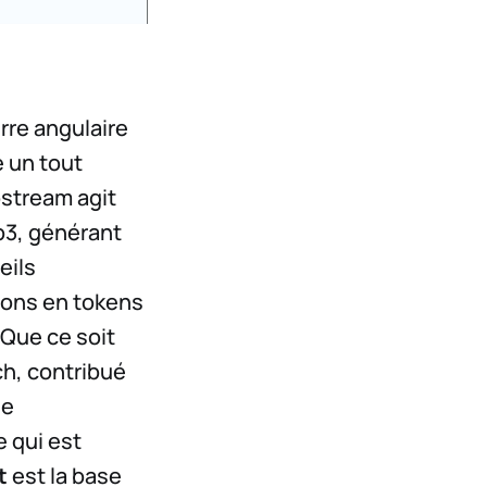
rre angulaire
e un tout
stream agit
b3, générant
eils
tions en tokens
 Que ce soit
ch, contribué
ue
e qui est
t
est la base