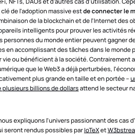
eFi, NFTs, DAOs et d'autres cas d'utilisation. Ce
 clé de l'adoption massive est
de connecter le 
mbinaison de la blockchain et de l'Internet des ob
ppareils intelligents pour prouver les activités r
les personnes du monde entier peuvent gagner d
s en accomplissant des tâches dans le monde p
r vie ou bénéficient à la société. Contrairement 
numérique que le Web3 a déjà perturbées, l'éco
icativement plus grande en taille et en portée --
u
plusieurs billions de dollars
attend le secteur n
nous expliquons l'univers passionnant des cas d'
i seront rendus possibles par
IoTeX
et
W3bstre