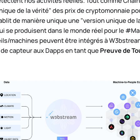
tectent nos activités réelles. Tout comme Chainl
nique de la vérité" des prix de cryptomonnaie pou
blit de manière unique une "version unique de la
i se produisent dans le monde réel pour le #Ma
eils/machines peuvent être intégrés à W3bstream
 de capteur aux Dapps en tant que
Preuve de To