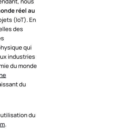
pendant, nous
monde réel au
jets (IoT). En
éelles des
es
hysique qui
aux industries
nomie du monde
ne
aissant du
utilisation du
am
.