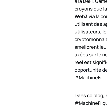
à la DeFi, Gam
croyons que la
Web3
via la co
utilisant des a
utilisateurs, 
cryptomonnaie
améliorent leu
axées sur le 
réel est signif
opportunité de 
#MachineFi.
Dans ce blog, 
#MachineFi qu