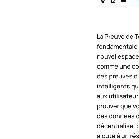
La Preuve de T
fondamentale p
nouvel espace
comme une cou
des preuves d'
intelligents qu
aux utilisateu
prouver que vo
des données d
décentralisé, 
ajouté à un ré