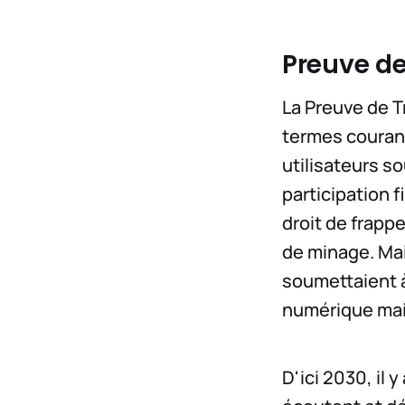
Preuve de
La Preuve de T
termes couran
utilisateurs s
participation 
droit de frap
de minage. Mais
soumettaient à
numérique mai
D'ici 2030, il 