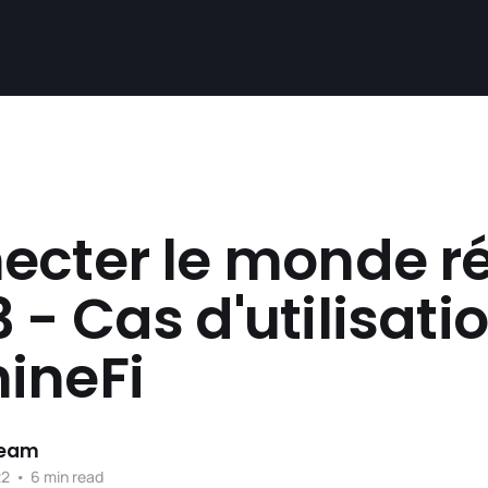
ecter le monde ré
- Cas d'utilisati
ineFi
Team
22
•
6 min read