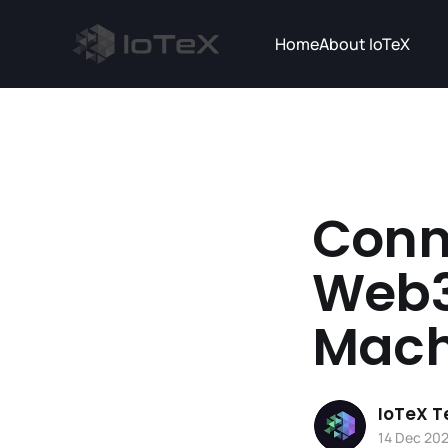
Home
About IoTeX
Conn
Web3 
Mach
IoTeX 
14 Dec 20