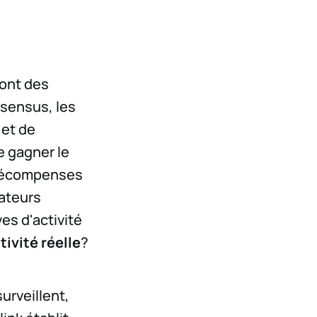
sont des
sensus, les
 et de
e gagner le
s récompenses
sateurs
es d'activité
tivité réelle
?
surveillent,