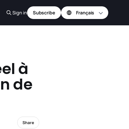
Sign in
Subscribe
el à
on de
Share