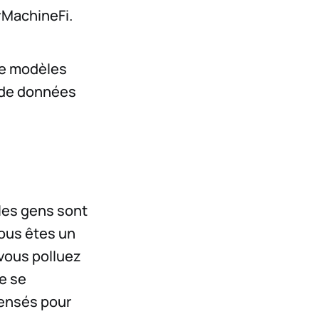
#MachineFi.
de modèles
s de données
 les gens sont
vous êtes un
vous polluez
e se
pensés pour