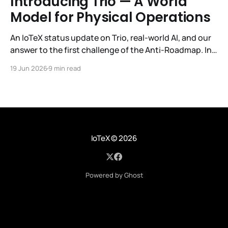
Introducing Trio — A World
Model for Physical Operations
An IoTeX status update on Trio, real-world AI, and our
answer to the first challenge of the Anti-Roadmap. In
March, IoTeX published its Anti-Roadmap for 2026 —
19 Jun 2026
9 min read
three challenges instead of a timeline. Challenge 1 was
the existential one: become AI's interface to the
physical world. Our answer was
IoTeX
© 2026
Powered by Ghost