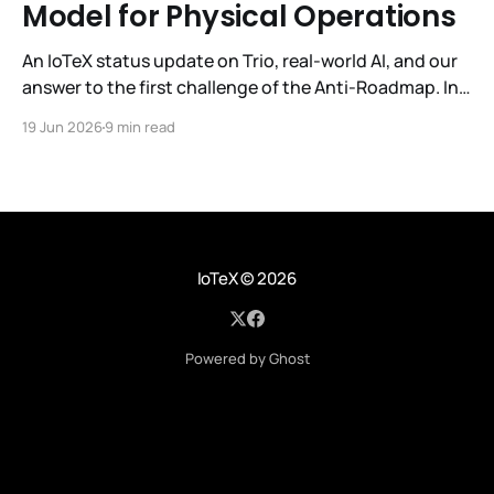
Model for Physical Operations
An IoTeX status update on Trio, real-world AI, and our
answer to the first challenge of the Anti-Roadmap. In
March, IoTeX published its Anti-Roadmap for 2026 —
19 Jun 2026
9 min read
three challenges instead of a timeline. Challenge 1 was
the existential one: become AI's interface to the
physical world. Our answer was
IoTeX
© 2026
Powered by Ghost