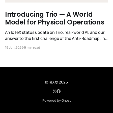
Introducing Trio — A World
Model for Physical Operations
An IoTeX status update on Trio, real-world AI, and our
answer to the first challenge of the Anti-Roadmap. In
March, IoTeX published its Anti-Roadmap for 2026 —
19 Jun 2026
9 min read
three challenges instead of a timeline. Challenge 1 was
the existential one: become AI's interface to the
physical world. Our answer was
IoTeX
© 2026
Powered by Ghost