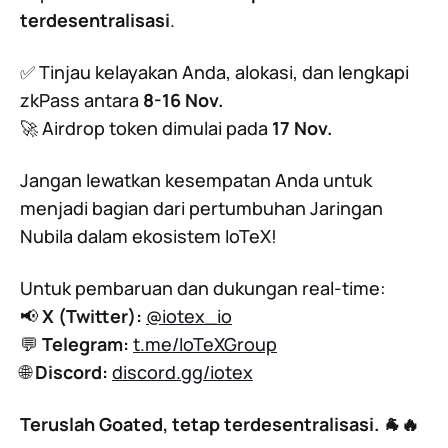
terdesentralisasi
.
✅ Tinjau kelayakan Anda, alokasi, dan lengkapi
zkPass antara
8-16 Nov.
🚀 Airdrop token dimulai pada
17 Nov.
Jangan lewatkan kesempatan Anda untuk
menjadi bagian dari pertumbuhan Jaringan
Nubila dalam ekosistem IoTeX!
Untuk pembaruan dan dukungan real-time:
📢
X (Twitter):
@iotex_io
💬
Telegram:
t.me/IoTeXGroup
🌐
Discord:
discord.gg/iotex
Teruslah Goated, tetap terdesentralisasi. 🐐🔥