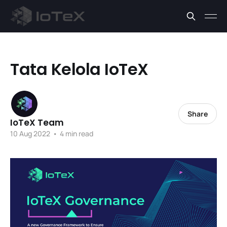
Tata Kelola IoTeX
Share
IoTeX Team
10 Aug 2022
•
4 min read