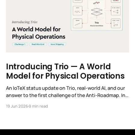
Introducing Trio — A World
Model for Physical Operations
An IoTeX status update on Trio, real-world AI, and our
answer to the first challenge of the Anti-Roadmap. In
March, IoTeX published its Anti-Roadmap for 2026 —
19 Jun 2026
9 min read
three challenges instead of a timeline. Challenge 1 was
the existential one: become AI's interface to the
physical world. Our answer was