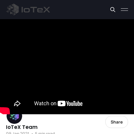
News
IoTeX와 함께하는 차세대 사
용 사례 구축
What new building blocks will propel blockchain to
the next level? IoTeX believes the answer is
verifiable facts to connect what happens in the real
world with blockchain applications to fuel
automation, settle contracts, and much more.
Share
IoTeX Team
09 Jan 2021
•
5 min read