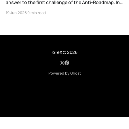
answer to the first challenge of the Anti-Roadmap. In
March, IoTeX published its Anti-Roadmap for 2026 —
19 Jun 2026
9 min read
three challenges instead of a timeline. Challenge 1 was
the existential one: become AI's interface to the
physical world. Our answer was
IoTeX
© 2026
Powered by Ghost