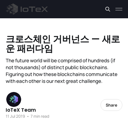
크로스체인 거버넌스 — 새로
운 패러다임
The future world will be comprised of hundreds (if
not thousands) of distinct public blockchains.
Figuring out how these blockchains communicate
with each other is our next great challenge.
Share
IoTeX Team
11 Jul 2019
•
7 min read