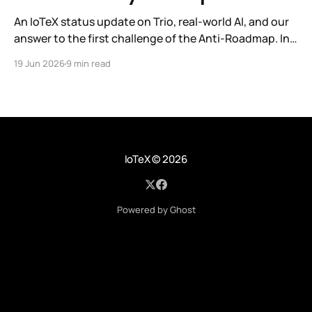
An IoTeX status update on Trio, real-world AI, and our
answer to the first challenge of the Anti-Roadmap. In
March, IoTeX published its Anti-Roadmap for 2026 —
19 Jun 2026
9 min read
three challenges instead of a timeline. Challenge 1 was
the existential one: become AI's interface to the
physical world. Our answer was
IoTeX
© 2026
Powered by Ghost