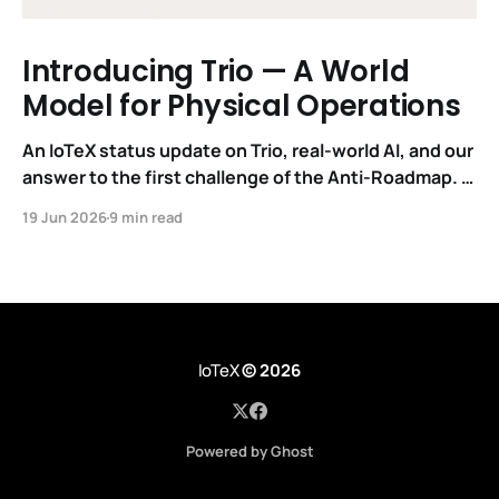
Introducing Trio — A World
Model for Physical Operations
An IoTeX status update on Trio, real-world AI, and our
answer to the first challenge of the Anti-Roadmap. In
March, IoTeX published its Anti-Roadmap for 2026 —
19 Jun 2026
9 min read
three challenges instead of a timeline. Challenge 1
was the existential one: become AI's interface to the
physical world. Our answer was
IoTeX
© 2026
Powered by Ghost