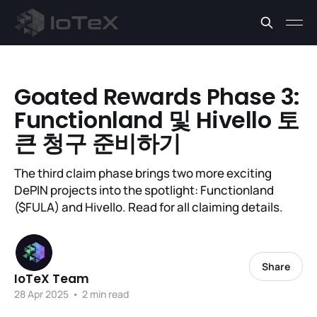
Goated Rewards Phase 3:
Functionland 및 Hivello 토
큰 청구 준비하기
The third claim phase brings two more exciting
DePIN projects into the spotlight: Functionland
($FULA) and Hivello. Read for all claiming details.
Share
IoTeX Team
28 Apr 2025
•
2 min read