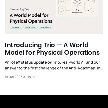
Introducing Trio — A World
Model for Physical Operations
An IoTeX status update on Trio, real-world AI, and our
answer to the first challenge of the Anti-Roadmap. In
March, IoTeX published its Anti-Roadmap for 2026 —
19 Jun 2026
9 min read
three challenges instead of a timeline. Challenge 1 was
the existential one: become AI's interface to the
physical world. Our answer was