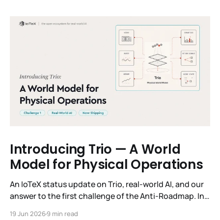
Introducing Trio — A World
Model for Physical Operations
An IoTeX status update on Trio, real-world AI, and our
answer to the first challenge of the Anti-Roadmap. In
March, IoTeX published its Anti-Roadmap for 2026 —
19 Jun 2026
9 min read
three challenges instead of a timeline. Challenge 1 was