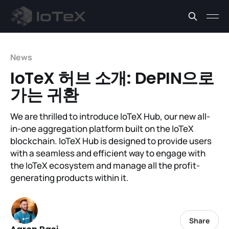
News
IoTeX 허브 소개: DePIN으로
가는 귀환
We are thrilled to introduce IoTeX Hub, our new all-
in-one aggregation platform built on the IoTeX
blockchain. IoTeX Hub is designed to provide users
with a seamless and efficient way to engage with
the IoTeX ecosystem and manage all the profit-
generating products within it.
Share