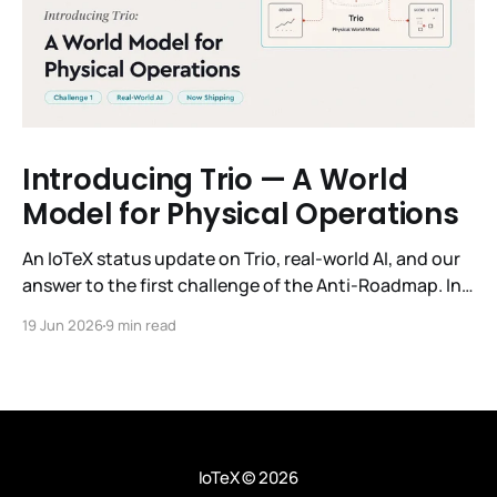
Introducing Trio — A World
Model for Physical Operations
An IoTeX status update on Trio, real-world AI, and our
answer to the first challenge of the Anti-Roadmap. In
March, IoTeX published its Anti-Roadmap for 2026 —
19 Jun 2026
9 min read
three challenges instead of a timeline. Challenge 1 was
the existential one: become AI's interface to the
physical world. Our answer was
IoTeX
© 2026