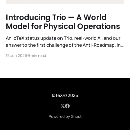
Introducing Trio — A World
Model for Physical Operations
An IoTeX status update on Trio, real-world AI, and our
answer to the first challenge of the Anti-Roadmap. In
March, IoTeX published its Anti-Roadmap for 2026 —
19 Jun 2026
9 min read
three challenges instead of a timeline. Challenge 1 was
the existential one: become AI's interface to the
physical world. Our answer was
IoTeX
© 2026
Powered by Ghost