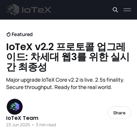
Featured
IoTeX v2.2 프로토콜 업그레
이드: 차세대 웹3를 위한 실시
간 최종성
Major upgrade IoTeX Core v2.2 is live. 2.5s finality.
Secure throughput. Ready for the real world.
Share
IoTeX Team
23 Jun 2025
•
3 min read