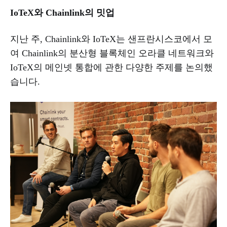
IoTeX와 Chainlink의 밋업
지난 주, Chainlink와 IoTeX는 샌프란시스코에서 모
여 Chainlink의 분산형 블록체인 오라클 네트워크와
IoTeX의 메인넷 통합에 관한 다양한 주제를 논의했
습니다.