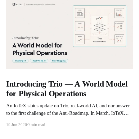
Introducing Trio — A World Model
for Physical Operations
An IoTeX status update on Trio, real-world AI, and our answer
to the first challenge of the Anti-Roadmap. In March, IoTeX
published its Anti-Roadmap for 2026 — three challenges instead
19 Jun 2026
9 min read
of a timeline. Challenge 1 was the existential one: become AI's
interface to the physical world. Our answer was