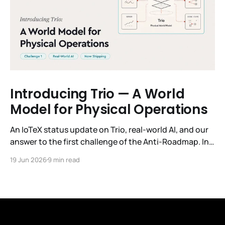
Introducing Trio — A World
Model for Physical Operations
An IoTeX status update on Trio, real-world AI, and our
answer to the first challenge of the Anti-Roadmap. In
March, IoTeX published its Anti-Roadmap for 2026 —
19 Jun 2026
9 min read
three challenges instead of a timeline. Challenge 1 was
the existential one: become AI's interface to the
physical world. Our answer was