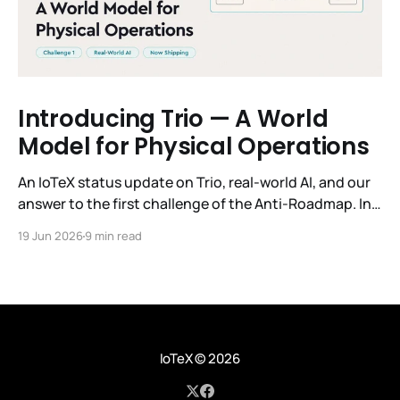
Introducing Trio — A World
Model for Physical Operations
An IoTeX status update on Trio, real-world AI, and our
answer to the first challenge of the Anti-Roadmap. In
March, IoTeX published its Anti-Roadmap for 2026 —
19 Jun 2026
9 min read
three challenges instead of a timeline. Challenge 1 was
the existential one: become AI's interface to the
physical world. Our answer was
IoTeX
© 2026