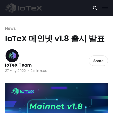
News
IoTeX 메인넷 v1.8 출시 발표
Share
IoTeX Team
27 May 2022
•
2 min read