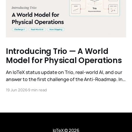
Introducing Trio — A World
Model for Physical Operations
An IoTeX status update on Trio, real-world AI, and our
answer to the first challenge of the Anti-Roadmap. In
March, IoTeX published its Anti-Roadmap for 2026 —
19 Jun 2026
9 min read
three challenges instead of a timeline. Challenge 1 was
the existential one: become AI's interface to the
physical world. Our answer was
IoTeX
© 2026