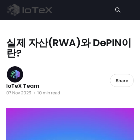
실제 자산(RWA)와 DePIN이
란?
Share
IoTeX Team
07 Nov 2023
•
10 min read