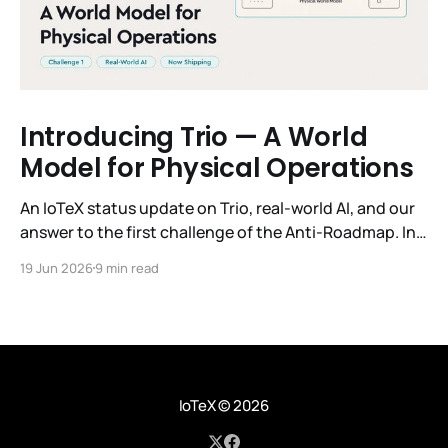
Introducing Trio — A World
Model for Physical Operations
An IoTeX status update on Trio, real-world AI, and our
answer to the first challenge of the Anti-Roadmap. In
March, IoTeX published its Anti-Roadmap for 2026 —
19 Jun 2026
9 min read
three challenges instead of a timeline. Challenge 1 was
the existential one: become AI's interface to the
physical world. Our answer was
IoTeX
© 2026