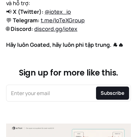
và hỗ trợ:
📢
X (Twitter):
@iotex_io
💬
Telegram:
t.me/IoTeXGroup
🌐
Discord:
discord.gg/iotex
Hãy luôn Goated, hãy luôn phi tập trung. 🐐🔥
Sign up for more like this.
Enter your email
Subscribe