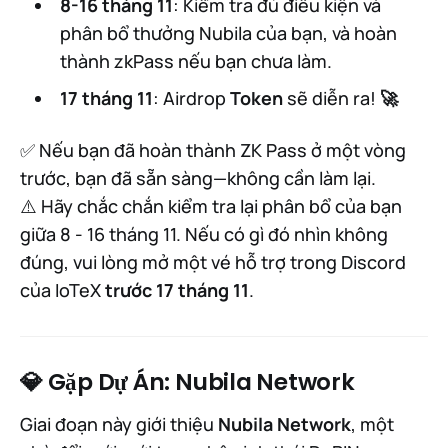
8-16 tháng 11
: Kiểm tra đủ điều kiện và
phân bổ thưởng Nubila của bạn, và hoàn
thành zkPass nếu bạn chưa làm.
17 tháng 11
: Airdrop
Token
sẽ diễn ra!
🚀
✅ Nếu bạn đã hoàn thành ZK Pass ở một vòng
trước, bạn đã sẵn sàng—không cần làm lại.
⚠️ Hãy chắc chắn kiểm tra lại phân bổ của bạn
giữa 8 - 16 tháng 11. Nếu có gì đó nhìn không
đúng, vui lòng mở một vé hỗ trợ trong Discord
của IoTeX
trước 17 tháng 11
.
💎 Gặp Dự Án: Nubila Network
Giai đoạn này giới thiệu
Nubila Network
, một