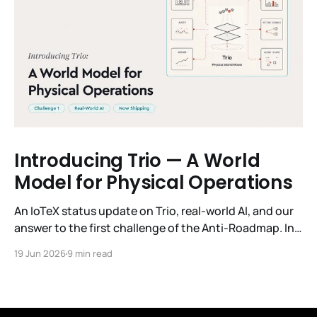
Introducing Trio — A World
Model for Physical Operations
An IoTeX status update on Trio, real-world AI, and our
answer to the first challenge of the Anti-Roadmap. In
March, IoTeX published its Anti-Roadmap for 2026 —
19 Jun 2026
9 min read
three challenges instead of a timeline. Challenge 1 was
the existential one: become AI's interface to the
physical world. Our answer was