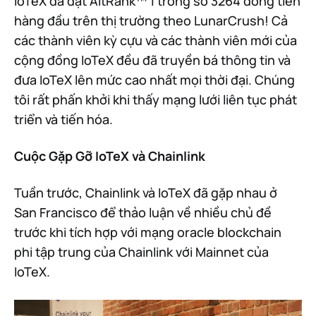
IoTeX đã đạt AltRank™ 1 trong số 3264 đồng tiền
hàng đầu trên thị trường theo LunarCrush! Cả
các thành viên kỳ cựu và các thành viên mới của
cộng đồng IoTeX đều đã truyền bá thông tin và
đưa IoTeX lên mức cao nhất mọi thời đại. Chúng
tôi rất phấn khởi khi thấy mạng lưới liên tục phát
triển và tiến hóa.
Cuộc Gặp Gỡ IoTeX và Chainlink
Tuần trước, Chainlink và IoTeX đã gặp nhau ở
San Francisco để thảo luận về nhiều chủ đề
trước khi tích hợp với mạng oracle blockchain
phi tập trung của Chainlink với Mainnet của
IoTeX.