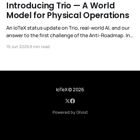
Introducing Trio — A World
Model for Physical Operations
An IoTeX status update on Trio, real-world AI, and our
answer to the first challenge of the Anti-Roadmap. In
March, IoTeX published its Anti-Roadmap for 2026 —
19 Jun 2026
9 min read
three challenges instead of a timeline. Challenge 1 was
the existential one: become AI's interface to the
physical world. Our answer was
IoTeX
© 2026
Powered by Ghost