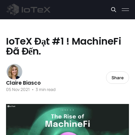
IoTeX Đạt #1 ! MachineFi
Đã Đến.
Share
Claire Biasco
05 Nov 2021
•
3 min read