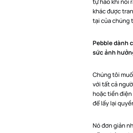
tự hào khi nói
khác được tran
tại của chúng 
Pebble dành c
sức ảnh hưởng
Chúng tôi muốn
với tất cả ngư
hoặc tiền điện
để lấy lại quyề
Nó đơn giản nh