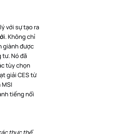
lý với sự tạo ra
ới
. Không chỉ
n giành được
 tư. Nó đã
ác tùy chọn
t giải CES từ
à MSI
anh tiếng nổi
các thực thể