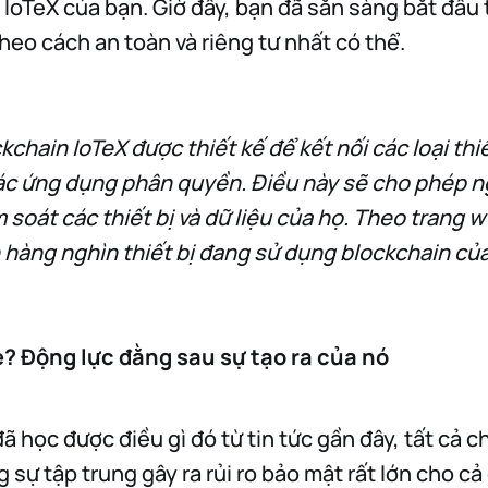
 IoTeX của bạn. Giờ đây, bạn đã sẵn sàng bắt đầu 
theo cách an toàn và riêng tư nhất có thể.
chain IoTeX được thiết kế để kết nối các loại thi
các ứng dụng phân quyền. Điều này sẽ cho phép 
 soát các thiết bị và dữ liệu của họ. Theo trang 
n hàng nghìn thiết bị đang sử dụng blockchain của
e? Động lực đằng sau sự tạo ra của nó
ã học được điều gì đó từ tin tức gần đây, tất cả 
 sự tập trung gây ra rủi ro bảo mật rất lớn cho cả