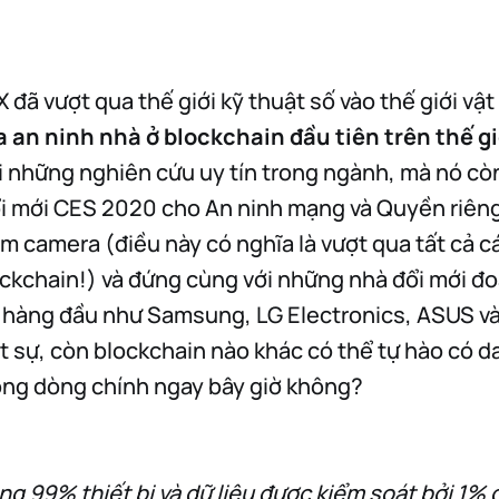
 đã vượt qua thế giới kỹ thuật số vào thế giới vật 
a an ninh nhà ở blockchain đầu tiên trên thế gi
i những nghiên cứu uy tín trong ngành, mà nó cò
i mới CES 2020 cho An ninh mạng và Quyền riêng
m camera (điều này có nghĩa là vượt qua tất cả c
ckchain!) và đứng cùng với những nhà đổi mới đoạ
 hàng đầu như Samsung, LG Electronics, ASUS v
 sự, còn blockchain nào khác có thể tự hào có d
ong dòng chính ngay bây giờ không?
ảng 99% thiết bị và dữ liệu được kiểm soát bởi 1% 