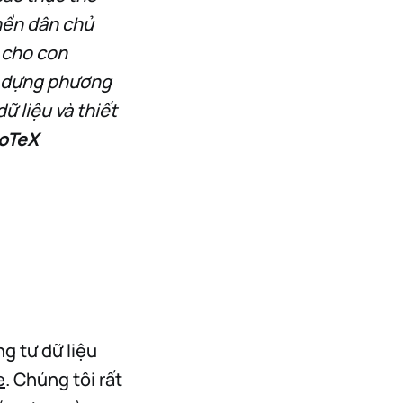
 nền dân chủ
u cho con
ây dựng phương
ữ liệu và thiết
IoTeX
g tư dữ liệu
e
. Chúng tôi rất