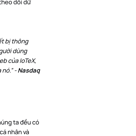
theo dõi dữ
ết bị thông
người dùng
web của IoTeX,
 nó.”
-
Nasdaq
chúng ta đều có
 cá nhân và