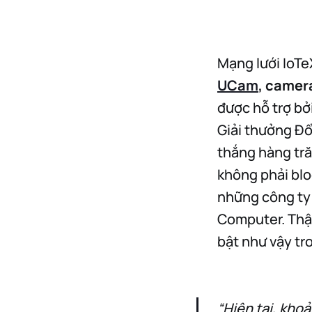
Mạng lưới IoTeX
UCam
, camer
được hỗ trợ bở
Giải thưởng Đổ
thắng hàng tră
không phải blo
những công ty
Computer. Thật
bật như vậy tr
“Hiện tại, kho