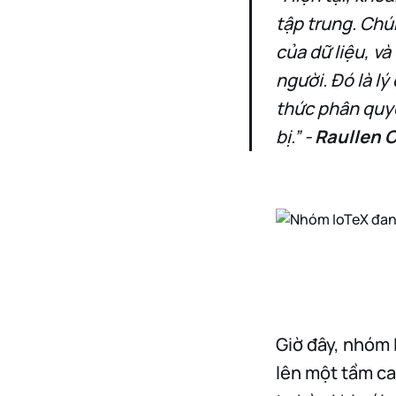
tập trung. Chú
của dữ liệu, và
người. Đó là l
thức phân quyề
bị.”
-
Raullen C
Giờ đây, nhóm 
lên một tầm ca