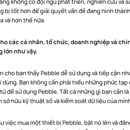
 rằng không có đội ngũ phát triển, nghiên cứu và 
g bị tốt hơn để giải quyết vấn đề đang hình thành
ta và hơn thế nữa.
ho các cá nhân, tổ chức, doanh nghiệp và chí
 lớn như vậy.
 cho bạn thấy Pebble dễ sử dụng và tiếp cận nh
ời dùng. Bạn không cần phải hiểu những phức tạp
 tử để sử dụng Pebble. Tất cả những gì bạn cần 
n sở hữu kỹ thuật số và kiểm soát dữ liệu của mìn
ư việc mua một thiết bị Pebble, bật nó lên và đăn