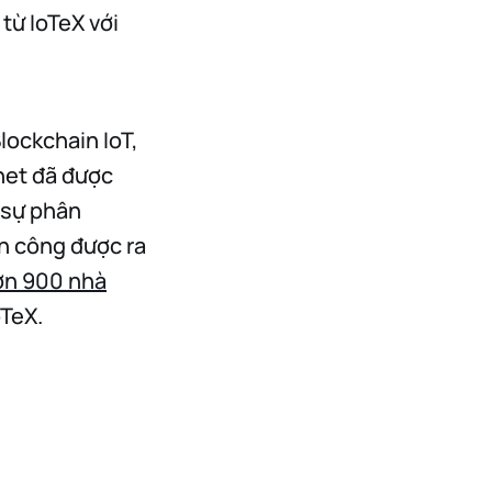
từ IoTeX với
lockchain IoT,
nnet đã được
 sự phân
h công được ra
ơn 900 nhà
oTeX.