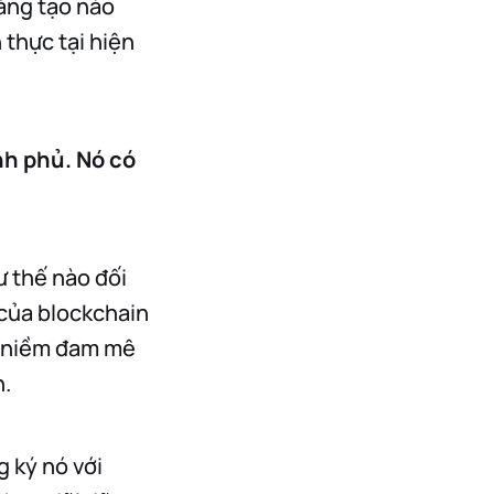
sáng tạo nào
 thực tại hiện
nh phủ. Nó có
ư thế nào đối
 của blockchain
là niềm đam mê
h.
g ký nó với