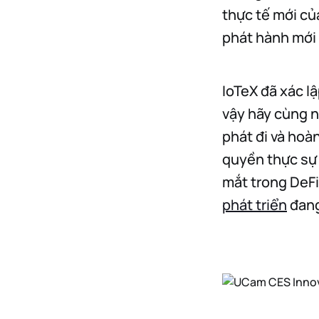
thực tế mới củ
phát hành mới
IoTeX đã xác l
vậy hãy cùng n
phát đi và hoà
quyền thực sự 
mắt trong DeFi
phát triển
đang