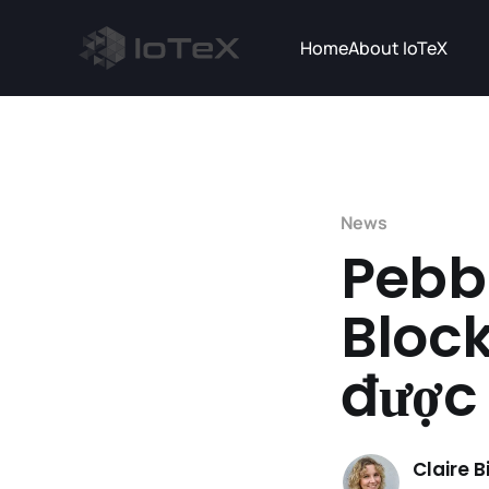
Home
About IoTeX
News
Pebbl
Bloc
được
Claire 