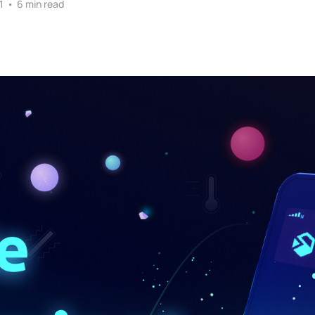
1
•
6 min read