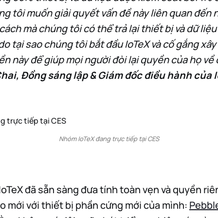
ng tôi muốn giải quyết vấn đề này liên quan đến
 cách mà chúng tôi có thể trả lại thiết bị và dữ liệ
ý do tại sao chúng tôi bắt đầu IoTeX và cố gắng x
n này để giúp mọi người đòi lại quyền của họ về d
hai, Đồng sáng lập & Giám đốc điều hành của 
Nhóm IoTeX đang trực tiếp tại CES
IoTeX đã sẵn sàng đưa tính toàn vẹn và quyền riên
o mới với thiết bị phần cứng mới của mình:
Pebbl