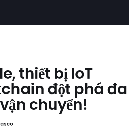
e, thiết bị IoT
kchain đột phá đ
 vận chuyển!
Biasco