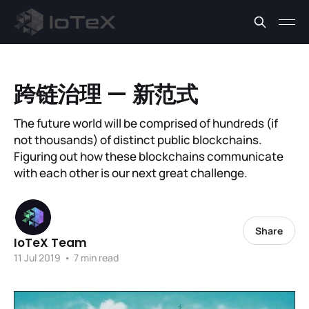
跨链治理 — 新范式
The future world will be comprised of hundreds (if
not thousands) of distinct public blockchains.
Figuring out how these blockchains communicate
with each other is our next great challenge.
Share
IoTeX Team
11 Jul 2019
•
7 min read