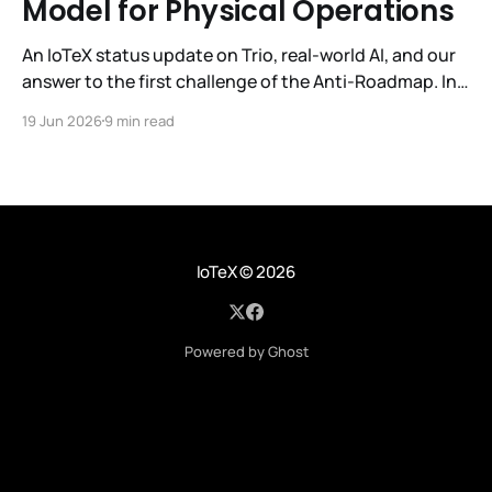
Model for Physical Operations
An IoTeX status update on Trio, real-world AI, and our
answer to the first challenge of the Anti-Roadmap. In
March, IoTeX published its Anti-Roadmap for 2026 —
19 Jun 2026
9 min read
three challenges instead of a timeline. Challenge 1 was
the existential one: become AI's interface to the
physical world. Our answer was
IoTeX
© 2026
Powered by Ghost