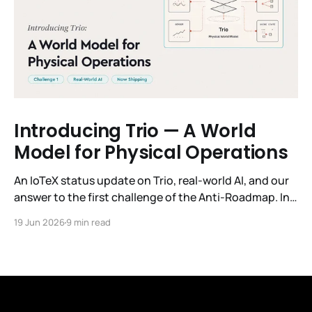
Introducing Trio — A World
Model for Physical Operations
An IoTeX status update on Trio, real-world AI, and our
answer to the first challenge of the Anti-Roadmap. In
March, IoTeX published its Anti-Roadmap for 2026 —
19 Jun 2026
9 min read
three challenges instead of a timeline. Challenge 1 was
the existential one: become AI's interface to the
physical world. Our answer was