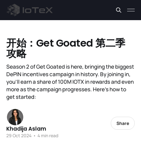
开始：Get Goated 第二季
攻略
Season 2 of Get Goated is here, bringing the biggest
DePIN incentives campaign in history. By joining in,
you'll earn a share of 100M IOTX in rewards and even
more as the campaign progresses. Here’s how to
get started:
Share
Khadija Aslam
29 Oct 2024
•
4 min read