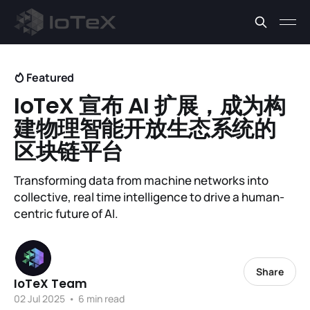
Featured
IoTeX 宣布 AI 扩展，成为构
建物理智能开放生态系统的
区块链平台
Transforming data from machine networks into
collective, real time intelligence to drive a human-
centric future of AI.
Share
IoTeX Team
02 Jul 2025
•
6 min read