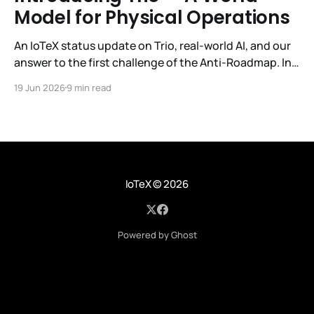
Model for Physical Operations
An IoTeX status update on Trio, real-world AI, and our
answer to the first challenge of the Anti-Roadmap. In
March, IoTeX published its Anti-Roadmap for 2026 —
19 Jun 2026
9 min read
three challenges instead of a timeline. Challenge 1 was
the existential one: become AI's interface to the
physical world. Our answer was
IoTeX
© 2026
Powered by Ghost