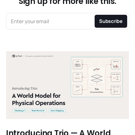
Sign up for more like this.
Enter your email
Subscribe
Introducing Trio — A World