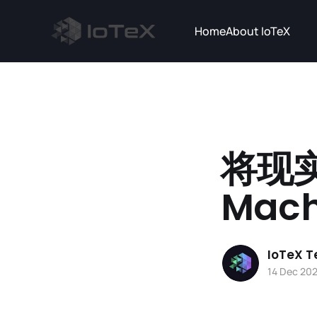
Home
About IoTeX
将现实
Mach
IoTeX 
14 Dec 20