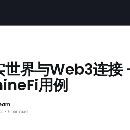
世界与Web3连接 
ineFi用例
Team
22
•
6 min read