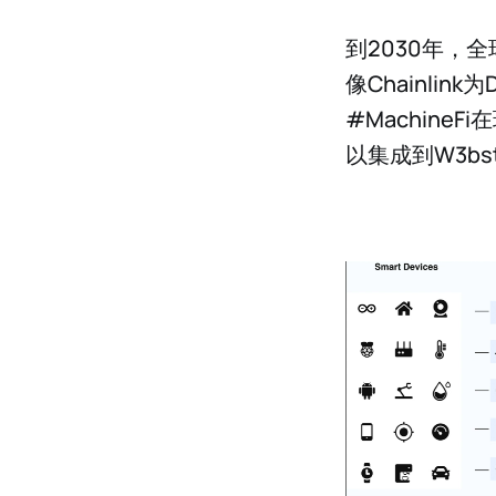
到2030年，
像Chainlin
#Machin
以集成到W3b