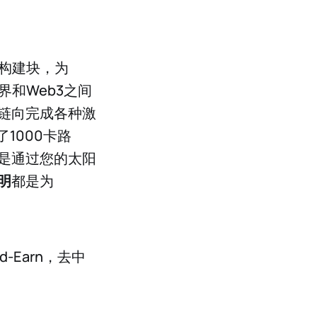
础构建块，为
界和Web3之间
链向完成各种激
了1000卡路
是通过您的太阳
明
都是为
-Earn，去中