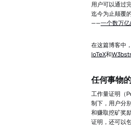
用户可以通过完
迄今为止颠覆
——
一个数万亿
在这篇博客中，
IoTeX
和
W3bst
任何事物
工作量证明（P
制下，用户分
和赚取挖矿奖
证明，还可以