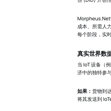
Morpheus
成本、所需人
每个阶段，实
真实世界数
当 IoT 设
济中的独特参与
如果：
货物到
将其发送到 IoT