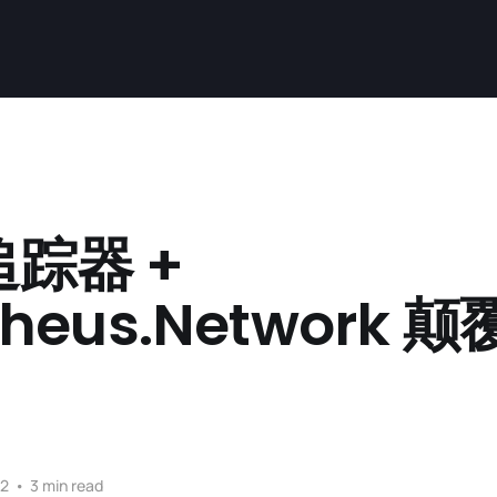
踪器 +
heus.Network 
22
•
3 min read