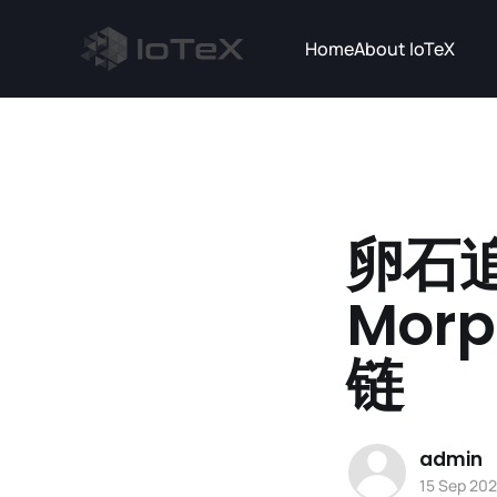
Home
About IoTeX
卵石追
Morp
链
admin
15 Sep 20