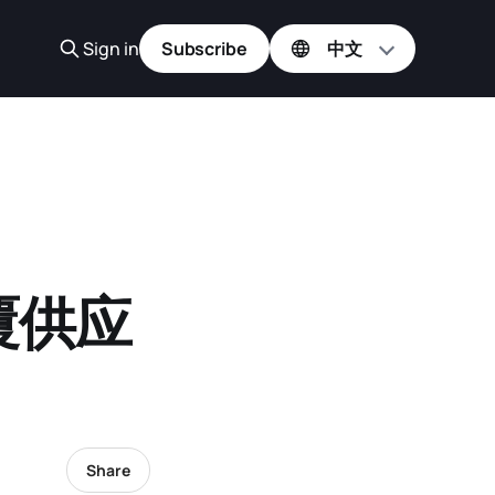
Sign in
Subscribe
颠覆供应
Share