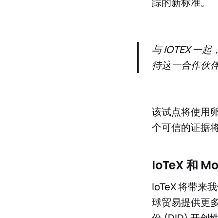
踪的新标准。
与 IOTEX
待这一合作伙伴关系。
该试点将使用
个可信的证据
IoTeX 和 
IoTeX 将带
球贸易提供更
份 (DID)