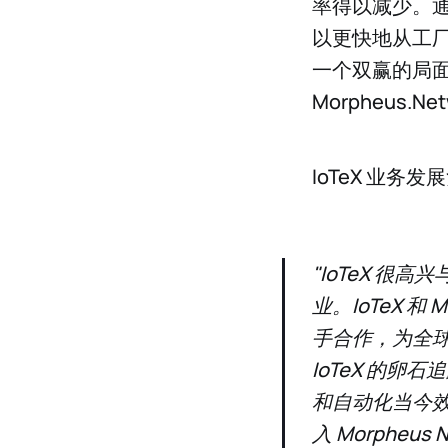
率得以减少。通
以更快地从工
一个双赢的局面。
Morpheus
IoTeX 业务发展
"IoTeX 很高
业。IoTeX 和
手合作，为全
IoTeX 的卵石
和自动化当今
入 Morpheus 