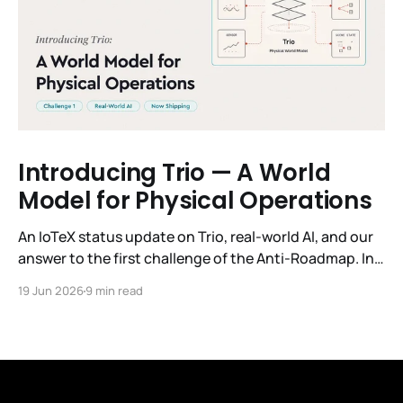
Introducing Trio — A World
Model for Physical Operations
An IoTeX status update on Trio, real-world AI, and our
answer to the first challenge of the Anti-Roadmap. In
March, IoTeX published its Anti-Roadmap for 2026 —
19 Jun 2026
9 min read
three challenges instead of a timeline. Challenge 1 was
the existential one: become AI's interface to the
physical world. Our answer was