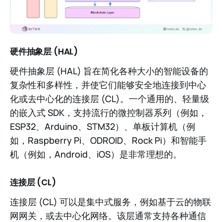
硬件抽象层 (HAL)
硬件抽象层 (HAL) 旨在简化各种大小的智能设备的
复杂性和多样性，并使它们能够安全地连接到中心
化或去中心化的连接层 (CL)。一个通用的、轻量级
的嵌入式 SDK，支持流行的微控制器系列（例如，
ESP32、Arduino、STM32）、单板计算机（例
如，Raspberry Pi、ODROID、Rock Pi）和智能手
机（例如，Android、iOS）是非常理想的。
连接层 (CL)
连接层 (CL) 可以是集中式服务，例如基于云的物联
网网关，或去中心化网络。该层通常支持各种通信