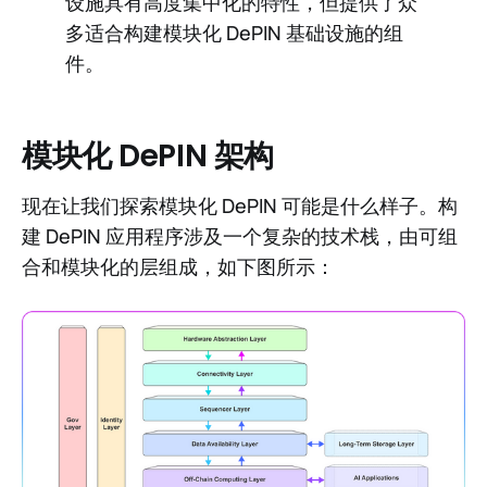
设施具有高度集中化的特性，但提供了众
多适合构建模块化 DePIN 基础设施的组
件。
模块化 DePIN 架构
现在让我们探索模块化 DePIN 可能是什么样子。构
建 DePIN 应用程序涉及一个复杂的技术栈，由可组
合和模块化的层组成，如下图所示：