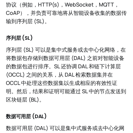
协议（例如，HTTP(s)，WebSocket，MQTT，
CoAP），并负责可靠地将从智能设备收集的数据传
输到序列层 (SL)。
序列层 (SL)
序列层 (SL) 可以是集中式服务或去中心化网络，在
将数据包存储到数据可用层 (DAL) 之前对智能设备
的数据包进行排序。SL 还协调 DAL 和链下计算层
(OCCL) 之间的关系，从 DAL 检索数据集并在
OCCL 中处理这些数据集以生成相应的有效性证
明。然后，结果和证明可能通过 SL 中的节点发送到
区块链层 (BL)。
数据可用层 (DAL)
数据可用层 (DAL) 可以是集中式服务或去中心化网