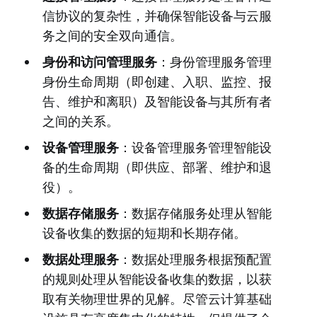
信协议的复杂性，并确保智能设备与云服
务之间的安全双向通信。
身份和访问管理服务
：身份管理服务管理
身份生命周期（即创建、入职、监控、报
告、维护和离职）及智能设备与其所有者
之间的关系。
设备管理服务
：设备管理服务管理智能设
备的生命周期（即供应、部署、维护和退
役）。
数据存储服务
：数据存储服务处理从智能
设备收集的数据的短期和长期存储。
数据处理服务
：数据处理服务根据预配置
的规则处理从智能设备收集的数据，以获
取有关物理世界的见解。尽管云计算基础