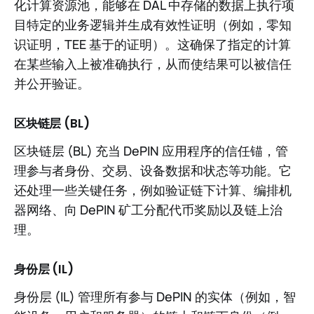
化计算资源池，能够在 DAL 中存储的数据上执行项
目特定的业务逻辑并生成有效性证明（例如，零知
识证明，TEE 基于的证明）。这确保了指定的计算
在某些输入上被准确执行，从而使结果可以被信任
并公开验证。
区块链层 (BL)
区块链层 (BL) 充当 DePIN 应用程序的信任锚，管
理参与者身份、交易、设备数据和状态等功能。它
还处理一些关键任务，例如验证链下计算、编排机
器网络、向 DePIN 矿工分配代币奖励以及链上治
理。
身份层 (IL)
身份层 (IL) 管理所有参与 DePIN 的实体（例如，智