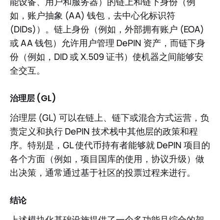
能设备、用户和服务器）的链上和链下身份（例
如，账户抽象 (AA) 钱包，去中心化标识符
(DIDs)）。链上身份（例如，外部拥有账户 (EOA)
或 AA 钱包）允许用户管理 DePIN 资产，而链下身
份（例如，DID 或 X.509 证书）使机器之间能够安
全交互。
治理层 (GL)
治理层 (GL) 可以在链上、链下或混合方式运营，负
责定义和执行 DePIN 技术栈中其他层的政策和程
序。特别是，GL 使代币持有者能够就 DePIN 项目的
各个方面（例如，项目国库的使用，协议升级）做
出决策，通常通过基于社区的投票过程来进行。
结论
上述模块化基础设施提供了一个多功能且综合的架