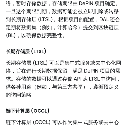
络，暂时存储数据，存储期限由 DePIN 项目确定。
一旦这个期限到期，数据可能会被立即删除或转移
到长期存储层 (LTSL)。根据项目的配置，DAL 还会
定期将数据集（例如，计算哈希）提交到区块链层
(BL)，以确保数据完整性。
长期存储层 (LTSL)
长期存储层 (LTSL) 可以是集中式服务或去中心化网
络，旨在进行长期数据保留，满足 DePIN 项目的需
求。存储的数据可以通过存储 API 从 LTSL 中访问，
供各种用途（例如，与第三方共享），遵循预定义
的访问策略。
链下计算层 (OCCL)
链下计算层 (OCCL) 可以作为集中式服务或去中心