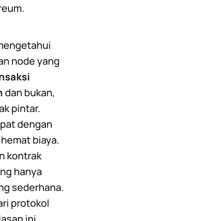
reum.
 mengetahui
han node yang
nsaksi
n
dan bukan,
k pintar.
dapat dengan
 hemat biaya.
n kontrak
ang hanya
ang sederhana.
ari protokol
asan ini,