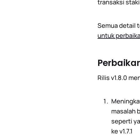
transaksi stak
Semua detail t
untuk perbaika
Perbaika
Rilis v1.8.0 
Meningkat
masalah 
seperti y
ke v1.7.1