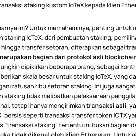
ansaksi staking kustom IoTeX kepada klien Ethe
narnya ini? Untuk memahaminya, penting untuk
 staking IoTeX, dari pembuatan staking, pemili
 hingga transfer setoran, diterapkan sebagai
tra
erupakan bagian dari protokol asli blockchai
ungkin dipikirkan beberapa orang, sebagai kontra
mberikan skala besar untuk staking IoTeX, yang 
i ratusan ribu setoran staking. Ini juga sangat
n staking tidak melibatkan pelaksanaan panggila
ahal, tetapi hanya mengirimkan
transaksi asli
, y
X, persis seperti transaksi transfer token IOTX y
enis "transaksi staking" tertentu ini bukan bagian d
reka
tidak dikenal oleh klien Ethereum.
Untuk al