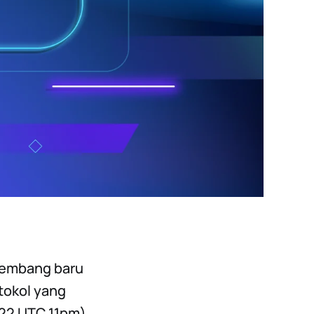
engembang baru
otokol yang
022 UTC 11pm),