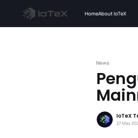
Home
About IoTeX
News
Peng
Mainn
IoTeX 
27 May 20