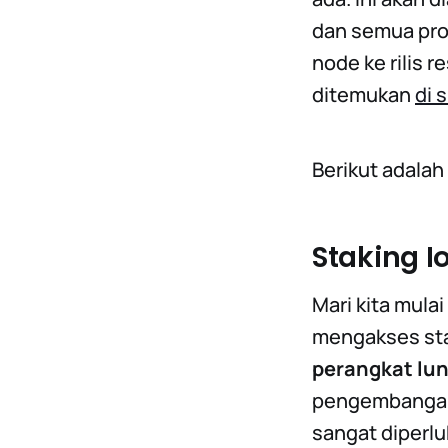
dan semua pro
node ke rilis r
ditemukan
di s
Berikut adalah 
Staking 
Mari kita mula
mengakses sta
perangkat lun
pengembangan 
sangat diperl