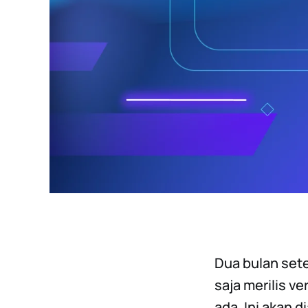
Dua bulan setel
saja merilis ve
ada. Ini akan d