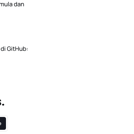
mula dan
 di GitHub:
.
e