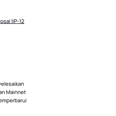
osal IIP-12
yelesaikan
an Mainnet
memperbarui