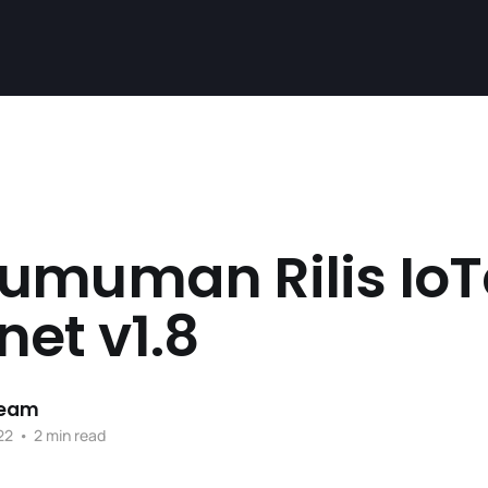
umuman Rilis Io
et v1.8
Team
22
•
2 min read