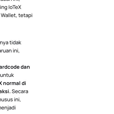
ing IoTeX
allet, tetapi
nya tidak
ruan ini,
ardcode dan
 untuk
X normal di
aksi.
Secara
usus ini,
menjadi