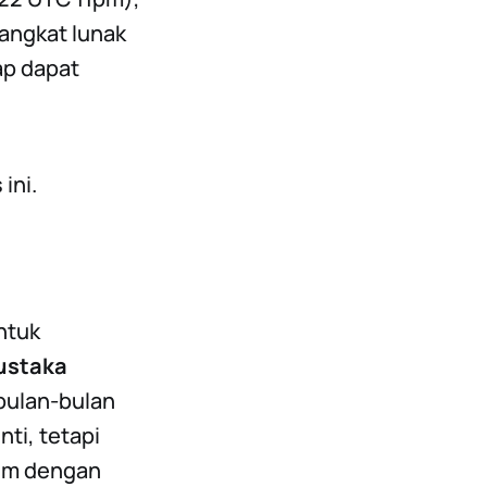
angkat lunak
kap dapat
ini.
ntuk
ustaka
bulan-bulan
ti, tetapi
eum dengan