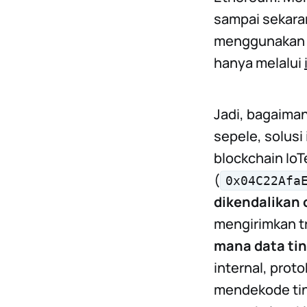
sampai sekaran
menggunakan d
hanya melalui
Jadi, bagaiman
sepele, solusi
blockchain IoT
(
0x04C22Afa
dikendalikan 
mengirimkan t
mana data tin
internal, prot
mendekode tin