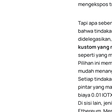
mengekspos tr
Tapi apa sebe
bahwa tindakan
didelegasikan,
kustom yang m
seperti yang m
Pilihan ini me
mudah menangan
Setiap tindaka
pintar yang m
biaya 0.01 IOT
Di sisi lain, j
Ethereum. Me