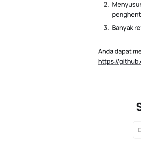
Menyusun
penghenti
Banyak re
Anda dapat men
https://github
E