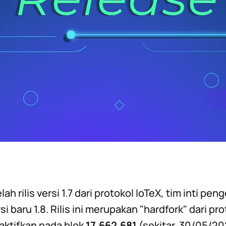
ah rilis versi 1.7 dari protokol IoTeX, tim inti p
rsi baru 1.8. Rilis ini merupakan "hardfork" dari pr
iaktifkan pada blok
17,662,681
(sekitar, 30/05/2