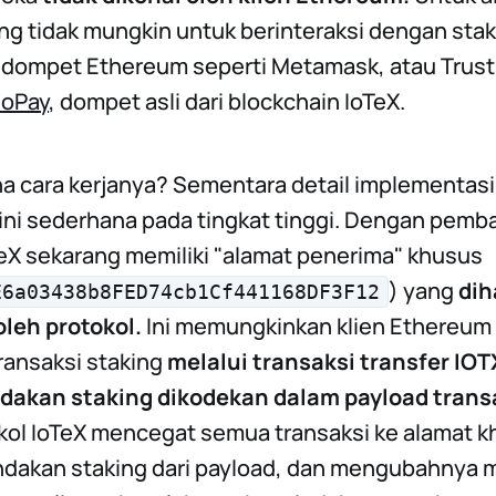
g tidak mungkin untuk berinteraksi dengan stak
ompet Ethereum seperti Metamask, atau Trust W
ioPay
, dompet asli dari blockchain IoTeX.
a cara kerjanya? Sementara detail implementasi
 ini sederhana pada tingkat tinggi. Dengan pemba
eX sekarang memiliki "alamat penerima" khusus
) yang
dih
E6a03438b8FED74cb1Cf441168DF3F12
oleh protokol.
Ini memungkinkan klien Ethereum
ransaksi staking
melalui transaksi transfer IOT
dakan staking dikodekan dalam payload trans
okol IoTeX mencegat semua transaksi ke alamat kh
dakan staking dari payload, dan mengubahnya 