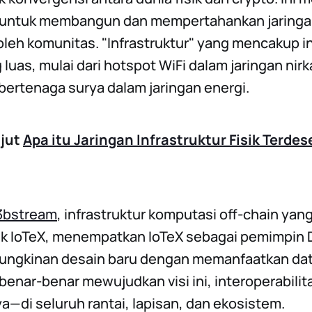
n untuk membangun dan mempertahankan jaringan
leh komunitas. "Infrastruktur" yang mencakup in
luas, mulai dari hotspot WiFi dalam jaringan nir
bertenaga surya dalam jaringan energi.
njut
Apa itu Jaringan Infrastruktur Fisik Terdes
bstream
, infrastruktur komputasi off-chain yan
ilik IoTeX, menempatkan IoTeX sebagai pemimpin D
gkinan desain baru dengan memanfaatkan data
enar-benar mewujudkan visi ini, interoperabilit
a—di seluruh rantai, lapisan, dan ekosistem.