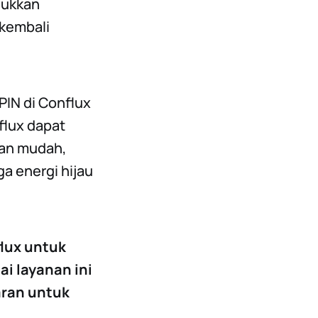
jukkan
kembali
IN di Conflux
flux dapat
an mudah,
a energi hijau
flux untuk
ai layanan ini
ran untuk