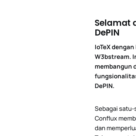
Selamat 
DePIN
IoTeX dengan
W3bstream. In
membangun d
fungsionalit
DePIN.
Sebagai satu-s
Conflux membe
dan memperlua