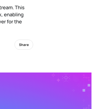
tream. This
x, enabling
er for the
Share