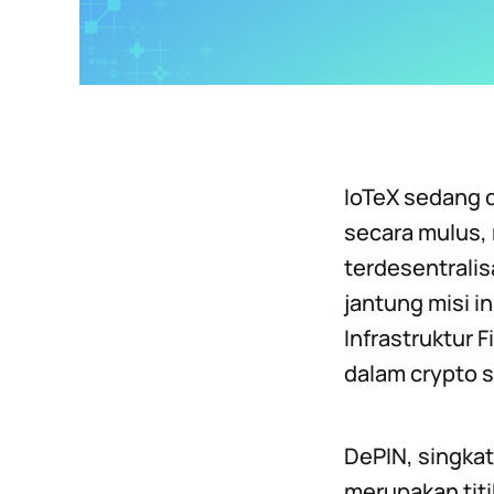
IoTeX sedang 
secara mulus,
terdesentrali
jantung misi 
Infrastruktur 
dalam crypto sa
DePIN, singkata
merupakan titi