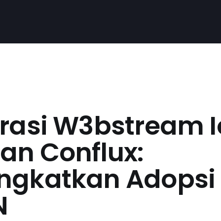
grasi W3bstream 
an Conflux:
ngkatkan Adopsi
N