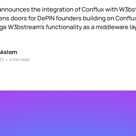
announces the integration of Conflux with W3bs
ens doors for DePIN founders building on Conflu
ge W3bstream's functionality as a middleware lay
 Aslam
23
•
4 min read