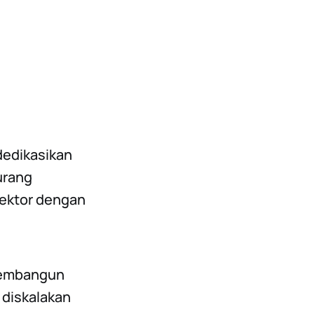
dedikasikan
urang
ektor dengan
pembangun
 diskalakan