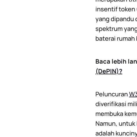
insentif toke
yang dipandu o
spektrum yang 
baterai rumah 
Baca lebih la
(DePIN)?
Peluncuran
W3
diverifikasi m
membuka kemun
Namun, untuk b
adalah kunciny