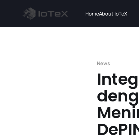
Home
About IoTeX
News
Inte
deng
Meni
DePI