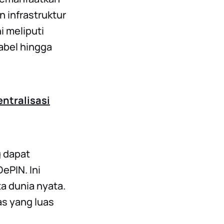
 infrastruktur
i meliputi
kabel hingga
entralisasi
g dapat
ePIN. Ini
 dunia nyata.
as yang luas