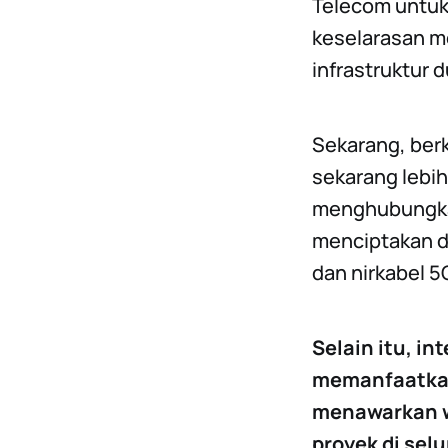
Telecom untuk
keselarasan m
infrastruktur d
Sekarang, ber
sekarang lebi
menghubungka
menciptakan d
dan nirkabel 5
Selain itu, i
memanfaatka
menawarkan w
proyek di sel