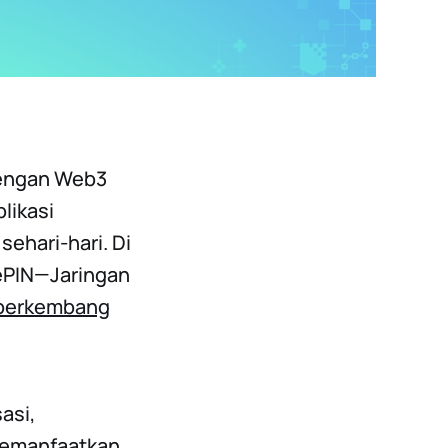
dengan Web3
likasi
ehari-hari. Di
DePIN—Jaringan
 berkembang
sasi,
 memanfaatkan