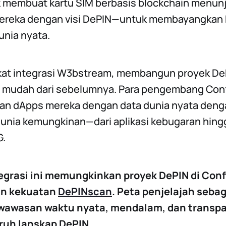
 membuat kartu SIM berbasis blockchain menun
ereka dengan visi DePIN—untuk membayangkan 
unia nyata.
kat integrasi W3bstream, membangun proyek DeP
h mudah dari sebelumnya. Para pengembang Con
n dApps mereka dengan data dunia nyata deng
unia kemungkinan—dari aplikasi kebugaran hingg
G.
ntegrasi ini memungkinkan proyek DePIN di Con
n kekuatan
DePINscan
. Peta penjelajah sebag
awasan waktu nyata, mendalam, dan transpa
uruh lanskap DePIN.