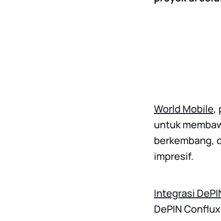
World Mobile
,
untuk membawa
berkembang, 
impresif.
Integrasi DeP
DePIN Conflux