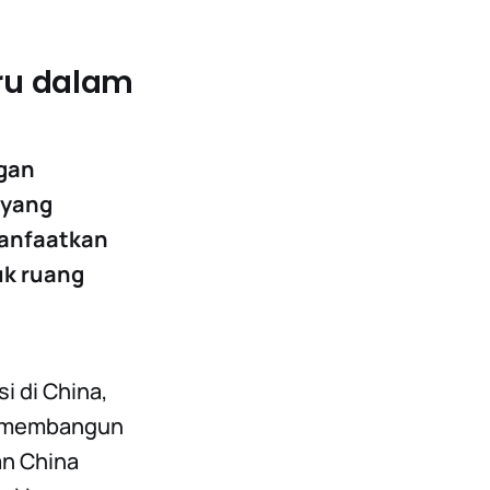
ru dalam
gan
 yang
anfaatkan
uk ruang
i di China,
g membangun
an China