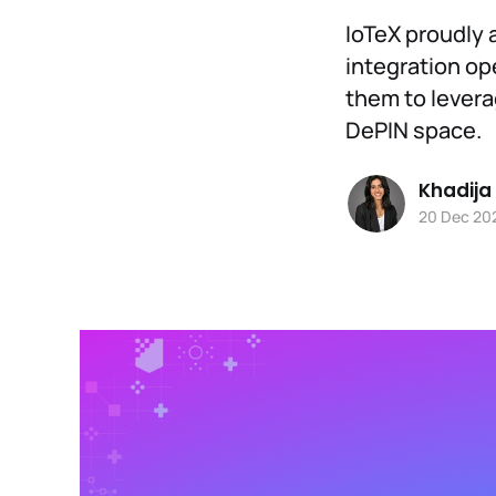
IoTeX proudly 
integration op
them to levera
DePIN space.
Khadija
20 Dec 20