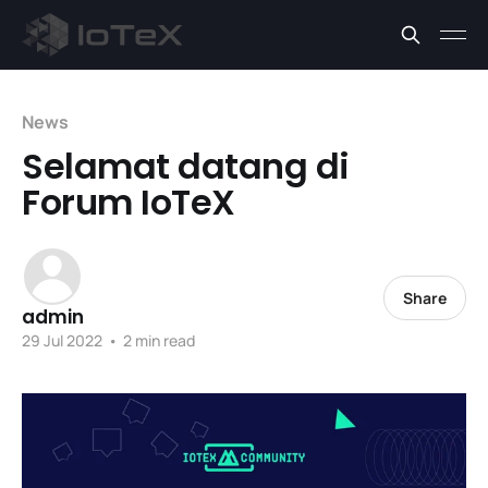
News
Selamat datang di
Forum IoTeX
Share
admin
29 Jul 2022
•
2 min read