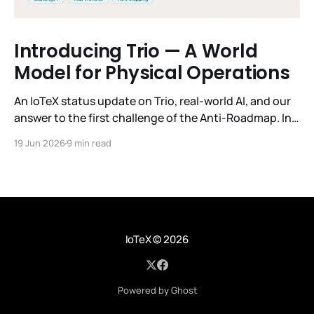
Introducing Trio — A World
Model for Physical Operations
An IoTeX status update on Trio, real-world AI, and our
answer to the first challenge of the Anti-Roadmap. In
March, IoTeX published its Anti-Roadmap for 2026 —
19 Jun 2026
9 min read
three challenges instead of a timeline. Challenge 1 was
the existential one: become AI's interface to the
physical world. Our answer was
IoTeX
© 2026
Powered by Ghost