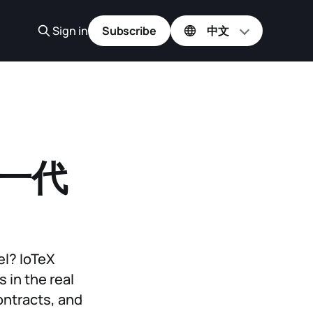
Sign in
Subscribe
下一代
el? IoTeX
 in the real
ontracts, and