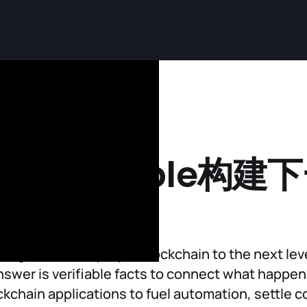
TeX的Pebble构建
ing blocks will propel blockchain to the next lev
nswer is verifiable facts to connect what happens
ckchain applications to fuel automation, settle c