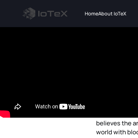
Home
About IoTeX
News
与Io
用例
What new build
believes the a
world with blo