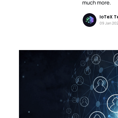
much more.
IoTeX 
09 Jan 20