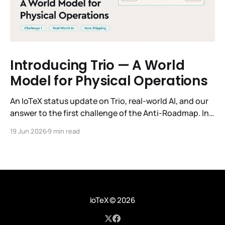
Introducing Trio — A World
Model for Physical Operations
An IoTeX status update on Trio, real-world AI, and our
answer to the first challenge of the Anti-Roadmap. In
March, IoTeX published its Anti-Roadmap for 2026 —
19 Jun 2026
9 min read
three challenges instead of a timeline. Challenge 1 was
the existential one: become AI's interface to the
physical world. Our answer was
IoTeX
© 2026