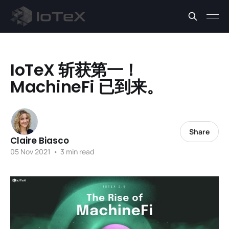
IoTeX 斩获第一！
MachineFi 已到来。
Share
Claire Biasco
05 Nov 2021
•
3 min read