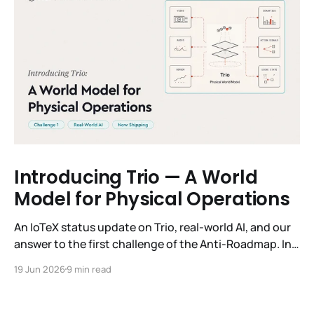
Introducing Trio — A World
Model for Physical Operations
An IoTeX status update on Trio, real-world AI, and our
answer to the first challenge of the Anti-Roadmap. In
March, IoTeX published its Anti-Roadmap for 2026 —
19 Jun 2026
9 min read
three challenges instead of a timeline. Challenge 1 was
the existential one: become AI's interface to the
physical world. Our answer was