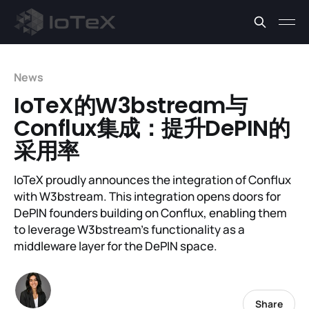
News
IoTeX的W3bstream与
Conflux集成：提升DePIN的
采用率
IoTeX proudly announces the integration of Conflux
with W3bstream. This integration opens doors for
DePIN founders building on Conflux, enabling them
to leverage W3bstream's functionality as a
middleware layer for the DePIN space.
Share