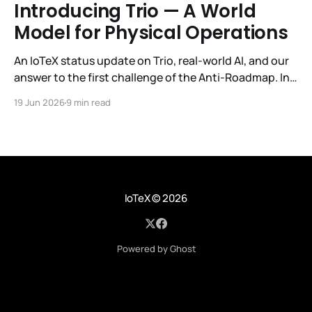
Introducing Trio — A World
Model for Physical Operations
An IoTeX status update on Trio, real-world AI, and our
answer to the first challenge of the Anti-Roadmap. In
March, IoTeX published its Anti-Roadmap for 2026 —
19 Jun 2026
9 min read
three challenges instead of a timeline. Challenge 1 was
the existential one: become AI's interface to the
physical world. Our answer was
IoTeX
© 2026
Powered by Ghost