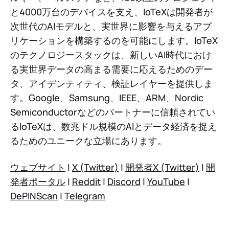
と4000万台のデバイスを支え、IoTeXは開発者が
次世代のAIモデルと、実世界に影響を与えるアプ
リケーションを構築するのを可能にします。IoTeX
のテクノロジースタックは、新しいAI時代におけ
る実世界データの高まる需要に応えるためのデー
タ、アイデンティティ、検証レイヤーを提供しま
す。Google、Samsung、IEEE、ARM、Nordic
Semiconductorなどのパートナーに信頼されてい
るIoTeXは、数兆ドル規模のAIとデータ経済を捉え
るためのユニークな立場にあります。
ウェブサイト
|
X (Twitter)
|
開発者X (Twitter)
|
開
発者ポータル
|
Reddit
|
Discord
|
YouTube
|
DePINScan
|
Telegram