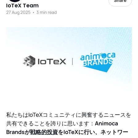
Share
IoTeX Team
27 Aug 2025
•
3 min read
私たちはIoTeXコミュニティに興奮するニュースを
共有できることを誇りに思います：
Animoca
Brandsが
戦略的投資
をIoTeXに行い、ネットワー