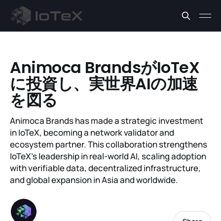
Animoca BrandsがIoTeX
に投資し、実世界AIの加速
を図る
Animoca Brands has made a strategic investment
in IoTeX, becoming a network validator and
ecosystem partner. This collaboration strengthens
IoTeX’s leadership in real-world AI, scaling adoption
with verifiable data, decentralized infrastructure,
and global expansion in Asia and worldwide.