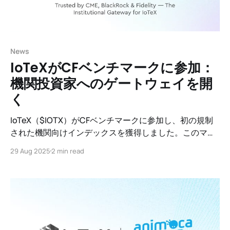
News
IoTeXがCFベンチマークに参加：
機関投資家へのゲートウェイを開
く
IoTeX（$IOTX）がCFベンチマークに参加し、初の規制
された機関向けインデックスを獲得しました。このマイ
ルストーンは、ETF、デリバティブ、およびグローバル
29 Aug 2025
2 min read
な採用への扉を開きます。