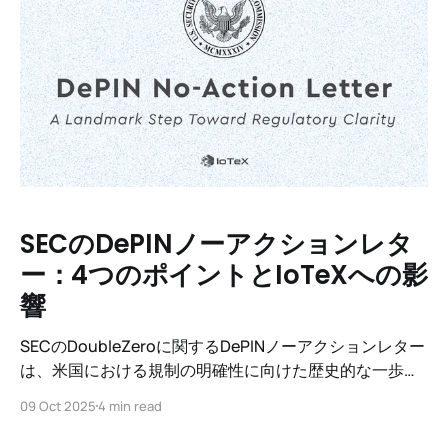
SECのDePINノーアクションレタ
ー：4つのポイントとIoTeXへの影
響
SECのDoubleZeroに関するDePINノーアクションレター
は、米国における規制の明確性に向けた歴史的な一歩で
す。これがClarity Actなどのより広範な立法にどのよう
09 Oct 2025
4 min read
に結びついているか、またなぜこれがIoTeXの実世界の
インフラとAIへのアプローチを正当化するのかを学びま