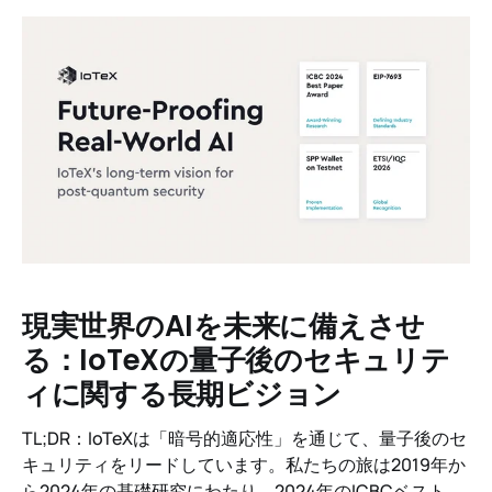
した — ビジョンを優先し、あらゆるライブストリームを
インテリジェンスに変え、それに基づいてリアルタイム
で物理操作を行うことができます。その答えがTrioであ
り、MachineFi Labで構築された物理操作のための世界
モデルです。
現実世界のAIを未来に備えさせ
る：IoTeXの量子後のセキュリテ
ィに関する長期ビジョン
TL;DR：IoTeXは「暗号的適応性」を通じて、量子後のセ
キュリティをリードしています。私たちの旅は2019年か
ら2024年の基礎研究にわたり、2024年のICBCベストペ