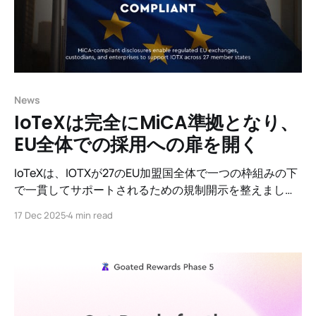
News
IoTeXは完全にMiCA準拠となり、
EU全体での採用への扉を開く
IoTeXは、IOTXが27のEU加盟国全体で一つの枠組みの下
で一貫してサポートされるための規制開示を整えまし
た。
17 Dec 2025
4 min read