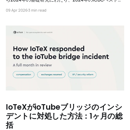
ーパー賞を受賞し、EIP-7693業界標準を推進し、
09 Apr 2026
3 min read
ETSI/IQC 2026で発表するに至ります。SPPウォレット
がテストネットでライブになった今、IoTeXは学術的な
優秀性から実際の世界における後方互換性のある量子耐
性の提供に移行しています。
IoTeXがioTubeブリッジのインシ
デントに対処した方法：1ヶ月の総
括