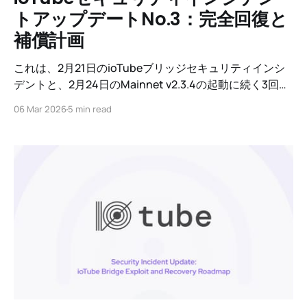
トアップデートNo.3：完全回復と
補償計画
これは、2月21日のioTubeブリッジセキュリティインシ
デントと、2月24日のMainnet v2.3.4の起動に続く3回目
の更新です。IoTeXチームは、主要な取引所、セキュリ
06 Mar 2026
5 min read
ティ専門家、世界の法執行機関と協力して、盗まれた資
金を追跡し回収するために24時間体制で働いています。
IoTeX L1はこのインシデントの影響を受けておらず、安
全性を保っていますが、このインシデントがioTubeユー
ザーに与えた実際の影響を認識しています。補償結果に
かかわらず、IoTeX財団はすべての影響を受けたユーザ
ーを完全に補償することを約束します。