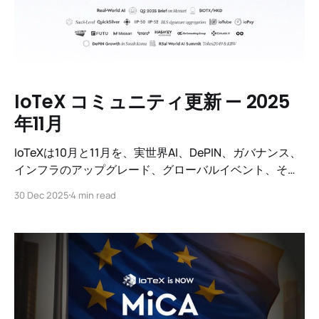
IoTeX コミュニティ更新 — 2025
年11月
IoTeXは10月と11月を、実世界AI、DePIN、ガバナンス、
インフラのアップグレード、グローバルイベント、そし
てエコシステムの活動のかつてない急増において主要な
30 Dec 2025
4 min read
マイルストーンで締めくくります。