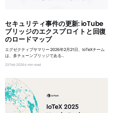
セキュリティ事件の更新: ioTube
ブリッジのエクスプロイトと回復
のロードマップ
エグゼクティブサマリー 2026年2月21日、IoTeXチーム
は、多チェーンブリッジである
<strong>ioTube</strong>に影響を及ぼすセキュリティ
23 Feb 2026
4 min read
侵害が発生したことを認識し、緊急対応に移行しまし
た。このエクスプロイトは特にEthereum側に限定され
ました。本報告書では、何が発生したのか、資金の状
況、回復と補償のための今後の道筋を概説します。私た
ちのフォレンジック分析は、これが以前の高プロファイ
ルなDeFiのエクスプロイトと関連する可能性のある洗練
された専門的なオペレーションであることを示していま
す。完全な帰属の詳細は、死後報告書に含まれます。