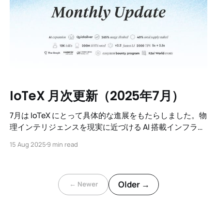
IoTeX 月次更新（2025年7月）
7月は IoTeX にとって具体的な進展をもたらしました。物
理インテリジェンスを現実に近づける AI 搭載インフラか
ら、ネットワークをより効率的でスリムにするコアプロ
15 Aug 2025
9 min read
トコルのアップグレード、アジアの急成長するハブで市
場シェアを拡大する戦略的パートナーシップに至るま
で。
Older →
← Newer