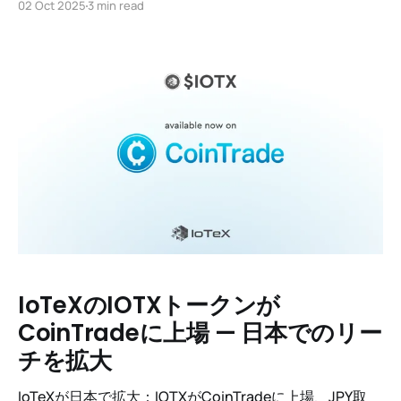
02 Oct 2025
3 min read
立ち上げました。
IoTeXのIOTXトークンが
CoinTradeに上場 — 日本でのリー
チを拡大
IoTeXが日本で拡大：IOTXがCoinTradeに上場、JPY取