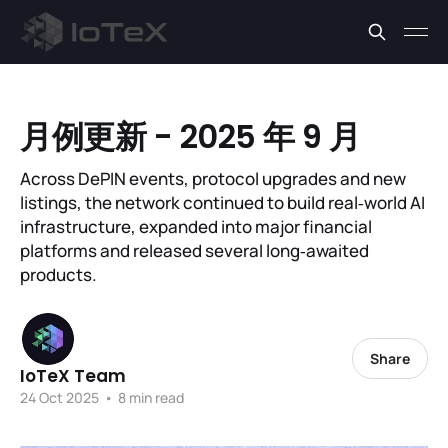
月例更新 - 2025 年 9 月
Across DePIN events, protocol upgrades and new
listings, the network continued to build real‑world AI
infrastructure, expanded into major financial
platforms and released several long‑awaited
products.
Share
IoTeX Team
24 Oct 2025
•
8 min read