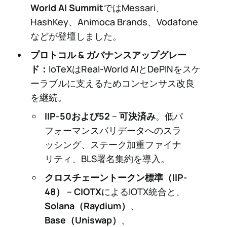
World AI Summit
ではMessari、
HashKey、Animoca Brands、Vodafone
などが登壇しました。
プロトコル & ガバナンスアップグレー
ド：
IoTeXはReal-World AIとDePINをスケ
ーラブルに支えるためコンセンサス改良
を継続。
IIP-50および52
–
可決済み
。低パ
フォーマンスバリデータへのスラ
ッシング、ステーク加重ファイナ
リティ、BLS署名集約を導入。
クロスチェーントークン標準（IIP-
48）
–
CIOTX
によるIOTX統合と、
Solana（Raydium）
、
Base（Uniswap）
、