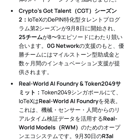
Crypto’s Got Talent（CGT）シーズン
2：
IoTeXのDePIN特化型タレントプログ
ラム第2シーズンが9月8日に開始され、
25チーム
が8〜9エピソードにわたり競い
合います。
0G Network
の支援のもと、優
勝チームにはマイルストーン型助成金と
数ヶ月間のインキュベーション支援が提
供されます。
Real-World AI Foundry & Token2049サ
ミット：
Token2049シンガポールにて、
IoTeXは
Real-World AI Foundry
を発表。
これは、機械・センサー・人間からのリ
アルタイム検証データを活用する
Real-
World Models（RWM）
のためのオープ
ンエコシステムです。9月30日の
R3al