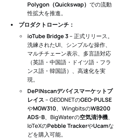
Polygon（Quickswap）
での流動
性拡大を推進。
プロダクトローンチ：
ioTube Bridge 3
– 正式リリース。
洗練されたUI、シンプルな操作、
マルチチェーン表示、多言語対応
（英語・中国語・ドイツ語・フラ
ンス語・韓国語）、高速化を実
現。
DePINscanデバイスマーケットプ
レイス
– GEODNETの
GEO-PULSE
や
MGW310
、Wingbitsの
WB200
ADS-B
、BigWaterの
空気清浄機
、
IoTeXの
Pebble Tracker
や
Ucam
な
どを購入可能。