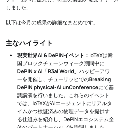
しました。
以下は今月の成果の詳細なまとめです。
主なハイライト
現実世界AI & DePINイベント：
IoTeXは韓
国ブロックチェーンウィーク期間中に
DePIN x AI「R3al World」
ハッピーアワ
ーを開催し、チューリッヒでの
Breaking
DePIN physical-AI unConference
にて基
調講演を行いました。これらのイベント
では、IoTeXがAIエージェントにリアルタ
イムかつ検証済みの物理データを提供す
る仕組みを紹介し、DePINエコシステム全
体のパートナーシップを強調しました。