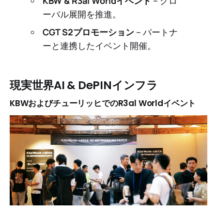
KBW & R3al Worldイベント
– グロ
ーバル展開を推進。
CGT S2プロモーション
– パートナ
ーと連携したイベント開催。
現実世界AI & DePINインフラ
KBWおよびチューリッヒでのR3al Worldイベント